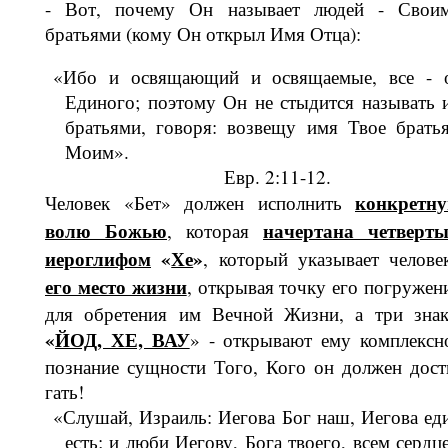
- Вот, почему Он называет людей - Свои
братьями (кому Он открыл Имя Отца):
«Ибо и освящающий и освящаемые, все - 
Единого; поэтому Он не стыдится называть 
братьями, говоря: возве­щу имя Твое брать
Моим».
Евр. 2:11-12.
кон­кретн
Человек «Бет» должен исполнить
волю Божью
на­чертана четверт
, которая
иероглифом
«
Хе
»
, который указывает челове
его место жизни
, открывая точку его по­гружен
для обретения им Вечной Жизни, а три знак
«
ЙОД, ХЕ, ВАУ
» - открывают ему комплексн
познание сущности Того, Кого он должен дост
гать!
«Слушай, Израиль: Иегова Бог наш, Иегова ед
есть; и люби Иегову, Бога твоего, всем сердц