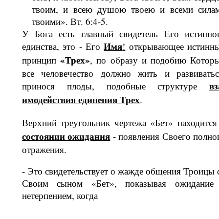
твоим, и всею душою твоею и всеми сила
твои­ми». Вт. 6:4-5.
У Бога есть главный свидетель Его ис­тинно
Имя
единства, это - Его
!
отк­рывающее истинн
«Трех»
принцип
, по образу и подобию Котор
все че­ловечество должно жить и развиватьс
вз
принося плоды, подобные структуре
имодействия единения Трех
.
Верхний треугольник чертежа «Бет» находитс
состоянии ожидания
- появления Своего полно
отражения.
- Это свидетельствует о жажде обще­ния Троицы 
Своим сыном «Бет», по­казывая ожидание
нетерпением, когда