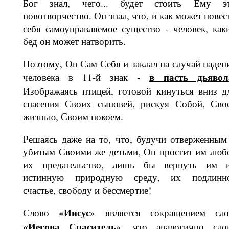
Бог знал, чего... будет стоить Ему э
новотворчество. Он знал, что, и как мо­жет повес
себя самоуправляемое су­щество - человек, как
бед он может на­творить.
Поэтому, Он Сам Себя и заклал на случай паден
-
в пасть дьявол
человека в 11-й знак
Изображаясь птицей, готовой кинуться вниз д
спасения Сво­их сыновей, рискуя Собой, Сво
жиз­нью, Своим покоем.
Решаясь даже на то, что, будучи от­верженным
убитым Своими же деть­ми, Он простит им люб
их предательс­тво, лишь бы вернуть им 
истинную природную среду, их подлинн
счастье, свободу и бессмертие!
«
Иисус
Слово
» является сокращени­ем сло
«
Иегова Спаситель
», что ана­логично сло