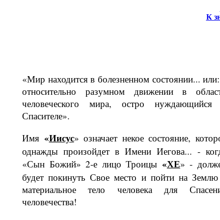
К з
«Мир находится в болезненном состоя­нии... или:
относительно разумном движении в облас
человеческого ми­ра, остро нуждающийся
Спасителе».
«
Иисус
Имя
» означает некое сос­тояние, котор
однажды произойдет в Имени Иегова... - ког
«
ХЕ
«Сын Божий» 2-е лицо Троицы
» - долж
будет покинуть Свое место и пойти на Землю
материальное тело человека для Спасе­н
человечества!