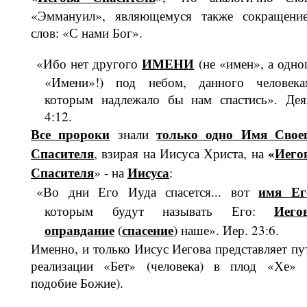
«Эммануил», являюще­муся также сокращени
слов: «С нами Бог».
ИМЕНИ
«Ибо нет другого
(не «имен», а одно
«Имени»!) под небом, дан­ного человека
которым надлежало бы нам спастись». Дея
4:12.
Все пророки
только одно Имя Свое
знали
Спасителя
«
Иего
, взирая на Иисуса Христа, на
Спасителя
Иисуса
» - на
:
имя Ег
«Во дни Его Иуда спасется... вот
Иего
которым будут называть Его:
оправдание
спасение
(
) на­ше». Иер. 23:6.
Именно, и только Иисус Иегова предс­тавляет пу
реализации «Бет» (чело­века) в плод «Хе» 
подобие Божие).