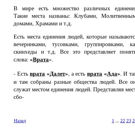
В мире есть множество различных единени
Такие места названы: Клуба­ми, Молитвенны
домами, Храмами и т.д.
Есть места единения людей, которые называютс
вечеринками, тусовками, группировками, ка
скинхеды и т.д. Все это представляет понят
«
Вра­та
слова:
».
врата
«
Далет
»
врата
«
Ада
»
- Есть
, а есть
. И та
и там собраны разные общества людей. Все о
служат местом единения людей. Представляя мес
сбо-
Назад
1
...
22
23
2