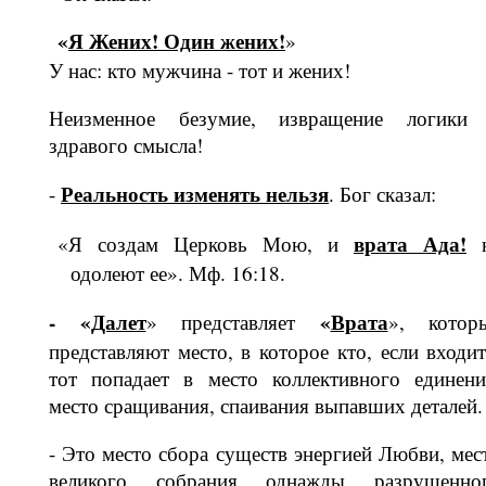
«
Я Жених! Один жених!
»
У нас: кто мужчина - тот и жених!
Неизменное безумие, извращение ло­гики
здравого смысла!
Реальность изменять нельзя
-
. Бог сказал:
врата Ада!
«Я создам Церковь Мою, и
н
одолеют ее». Мф. 16:18.
- «
Далет
«
Врата
» представляет
», котор
представляют место, в которое кто, если входит
тот попадает в место коллективного единени
место сращи­вания, спаивания выпавших деталей.
- Это место сбора существ энергией Любви, мес
великого собрания однаж­ды разрушенно