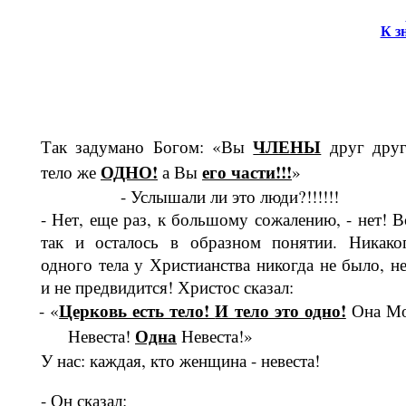
К з
ЧЛЕНЫ
Так задумано Богом: «Вы
друг друг
ОДНО!
его час­ти!!!
тело же
а Вы
»
- Услышали ли это люди?!!!!!!
- Нет, еще раз, к большому сожалению, - нет! В
так и осталось в образном по­нятии. Никако
одного тела у Хрис­тианства никогда не было, не
и не предвидится! Христос сказал:
Церковь есть тело!
И тело это одно!
- «
Она М
Одна
Невеста!
Не­веста!»
У нас: каждая, кто женщина - невеста!
- Он сказал: