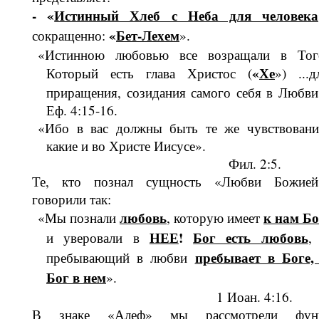
- «
Истинный Хлеб с Неба для человека
«
Бет-Лехем
сокращенно:
».
«Истинною любовью все возращали в Тог
«
Хе
Который есть глава Христос (
») ...д
приращения, созидания самого себя в Любви
Еф. 4:15-16.
«Ибо в вас должны быть те же чувст­вовани
какие и во Христе Иисусе».
Фил. 2:5.
Те, кто познал сущность «Любви Божи­ей
говорили так:
любовь
к нам Бо
«Мы познали
, которую имеет
НЕЕ
!
Бог есть любовь
и уверовали в
,
пребывает в Боге,
пребывающий в люб­ви
Бог в нем
».
1 Иоан. 4:16.
В знаке «Алеф» мы рассмотрели фун