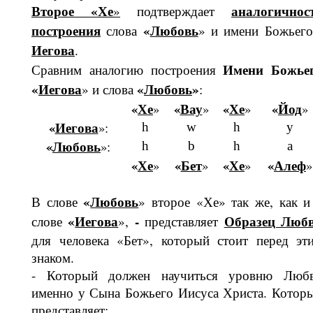
Второе «Хе
аналогич­нос
»
подтверждает
построения
«
Любовь
слова
» и имени Божьего
Иегова
.
Имени Божье
Сравним аналогию построения
«
Иегова
«
Любовь
»
» и слова
:
«
Хе
«
Вау
«
Хе
«
Йод
»
»
»
»
«
Иегова
»:
h
w
h
y
«
Любовь
»:
h
b
h
a
«
Хе
«
Бет
«
Хе
«
Алеф
»
»
»
»
«
Любовь
В слове
» второе «Хе» так же, как и
«
Иегова
-
Образец Люб
слове
»,
представляет
для человека «Бет», который стоит перед эт
знаком.
- Который должен научиться уровню Люб
именно у Сына Божьего Иисуса Христа. Котор
представляет: