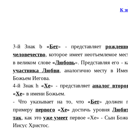
К з
«
Бет
рож­денн
3-й Знак
» - представляет
b
человечество
, которое имеет неотъемлемое мес
«
Любовь
в великом слове
». Представляя его - к
участника Любви
, аналогично месту в Име
Божьем Иегова.
«
Хе
аналог второ
4-й Знак
» - представляет
h
«
Хе
» в имени Божьем.
«
Бет
- Что указывает на то, что
» должен 
первого
«
Хе
»
Люби
примеру
достичь уровня
так
уже умеет
, как это
первое «Хе» - Сын Бож
Иисус Христос.