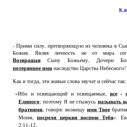
К з
- Прими силу, претворяющую из чело­века в Сы
Божия. Являя личность не от мира сег
Возвращая
Сыну Божь­ему, Дочери Бо
потерянное ими
нас­ледство Царства Небесного!
Как и тогда, эти живые слова звучат и сейчас так:
все
-
«Ибо и освящающий и освящаемые,
Единого
называть в
; поэтому Я не стыжусь
братиями
имя Твое
, говоря: возвещу
брати
посреди церкви воспою Тебя
Моим,
». Ев
2:11-12.