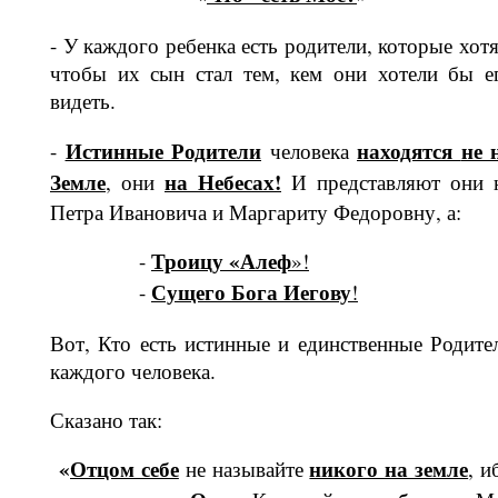
- У каждого ребенка есть родители, которые хотя
чтобы их сын стал тем, кем они хотели бы е
видеть.
Истинные Родители
на­ходятся
не 
-
человека
Земле
на Небе­сах!
, они
И представляют они 
Петра Ива­новича и Маргариту Федоровну, а:
Троицу «Алеф
-
»!
Сущего Бога Иегову
-
!
Вот, Кто есть истинные и единствен­ные Родите
каждого человека.
Сказано так:
«
Отцом себе
никого на земле
не называйте
, и