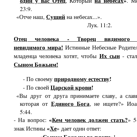
один у вас Отец
на небесах
»
, Кото­рый
. М
23:9.
Сущий
«Отче наш,
на небесах...».
Лук. 11:2.
Отец человека - Творец видимого
невидимого мира!
Истинные Небес­ные Родите
Их сын
младенца человека хотят, чтобы
- стал
Сыном Божьим!
природному естеству
!
- По своему
Царской крови
!
- По своей
«Вы друг от друга принимаете славу, а слав
Единого Бога
которая от
, не ищете?» Иоа
5:44.
«
Кем человек должен стать?
- На вопрос:
» 5
«
Хе
знак Истины
» дает один ответ:
«
Сыном Божьим во плоти
»!