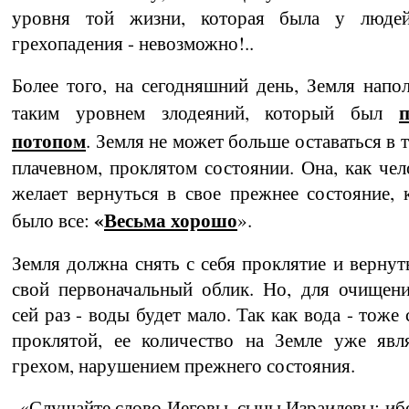
уровня той жизни, которая была у люде
грехопадения - невозможно!..
Более того, на сегодняшний день, Земля напол
п
таким уровнем злодеяний, который был
потопом
. Земля не может больше оставаться в 
плачевном, проклятом состоянии. Она, как чел
желает вернуться в свое прежнее сос­тоя­ние, 
«
Весьма хорошо
было все:
».
Земля должна снять с себя проклятие и вер­нут
свой первоначальный облик. Но, для очи­ще­н
сей раз - воды будет мало. Так как вода - то­же 
проклятой, ее количество на Земле уже явл
грехом, нарушением прежнего состоя­ния.
«Слушайте слово Иеговы, сыны Израилевы; иб