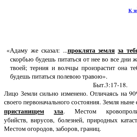
К з
проклята земля
за теб
«Адаму же сказал: ...
скорбью будешь питаться от нее во все дни 
твоей; терния и волчцы произрастит она те
будешь питаться полевою травою».
Быт.3:17-18.
Лицо Земли сильно изменено. Отличаясь на 9
своего первоначального состояния. Земля ныне 
пристанищем
зла
. Местом кровопроли­
убийств, вирусов, болезней, природных катас­
Местом огородов, заборов, границ.