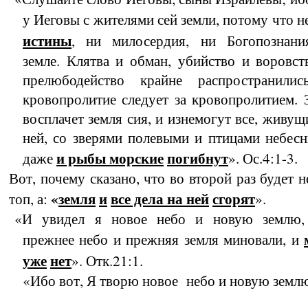
у Иеговы с жителями сей земли, потому что н
истины
, ни милосердия, ни Богопозна­ни
земле. Клятва и обман, убийство и во­ров­ст
прелюбодейство крайне распростра­ни­лис
кровопролитие следует за кровопро­лити­ем. 
восплачет земля сия, и изнемогут все, живущ
ней, со зверями полевыми и птица­ми небес
и рыбы морские
погиб­нут
даже
». Ос.4:1-3.
Вот, почему сказано, что во второй раз будет н
«
земля
и
все дела на ней
сгорят
топ, а:
».
«И увидел я новое небо и новую землю,
прежнее небо и прежняя земля миновали, и
уже
нет
». Отк.21:1.
«Ибо вот, Я творю новое небо и новую землю