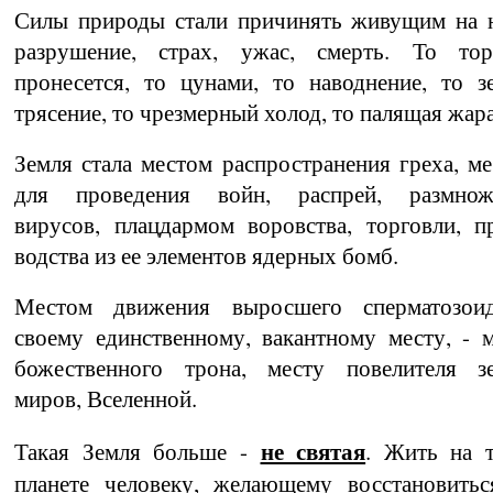
Силы природы стали причинять живущим на н
разрушение, страх, ужас, смерть. То тор
пронесется, то цунами, то наводнение, то з
трясение, то чрезмерный холод, то палящая жа­ра.
Земля стала местом распространения греха, ме
для проведения войн, распрей, размнож
вирусов, плацдармом воровства, торговли, п
водства из ее элементов ядерных бомб.
Местом движения выросшего сперматозои
своему единственному, вакантному месту, - 
божественного трона, месту повелителя зе
миров, Вселенной.
не святая
Такая Земля больше -
. Жить на т
планете человеку, желающему восстановитьс