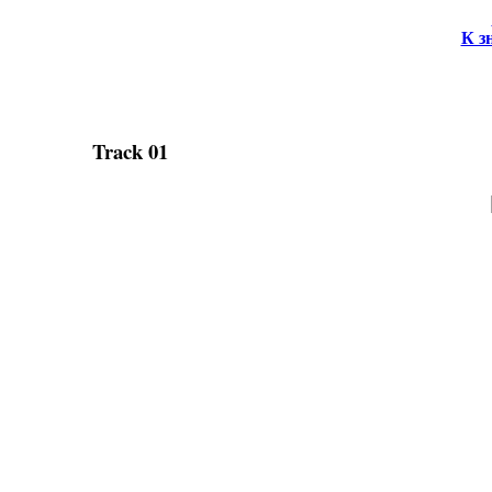
К з
Track 01
Время И
Вс