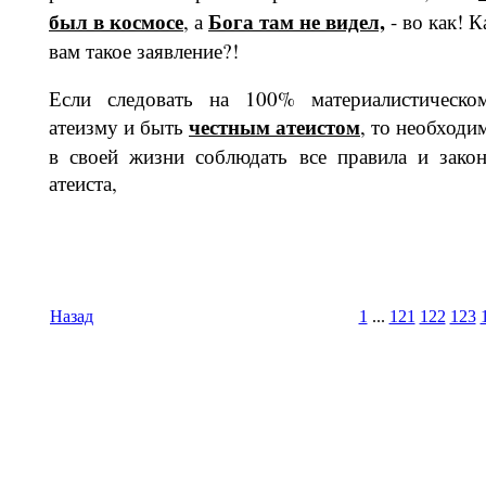
был в кос­мосе
Бога там не видел,
, а
- во как! К
вам такое заявление?!
Если следовать на 100% материа­листическо
честным атеистом
атеизму и быть
, то необходи
в своей жизни соблюдать все правила и зако
атеиста,
Назад
1
...
121
122
123
Время И
Вс