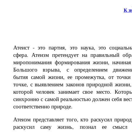
К з
Атеист - это партия, это наука, это со­циальн
сфера. Атеизм претендует на правильный обр
миропонимания фор­мирования жизни, начиная
Большого взрыва, с определением движен
бытия самой жизни, ее промежутка, от точки
точке, с выявлением законов природной жизни,
которой человек занимает свое место. Котор
синхронно с самой ре­альностью должен себя вес
соответ­ственно природе.
Атеизм представляет того, кто рас­кусил природ
раскусил саму жизнь, по­знал ее смысл