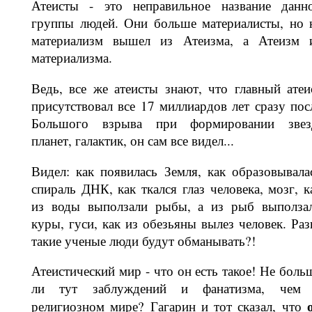
Атеисты - это неправильное название данн
группы людей. Они больше мате­риалисты, но 
материализм вышел из Атеизма, а Атеизм 
материализма.
Ведь, все же атеисты знают, что глав­ный атеи
присутствовал все 17 милли­ардов лет сразу пос
Большого взрыва при формировании звез
планет, галак­тик, он сам все видел...
Видел: как появилась Земля, как об­разовывала
спираль ДНК, как ткался глаз человека, мозг, к
из воды вы­ползали рыбы, а из рыб выполза
куры, гуси, как из обезьяны вылез человек. Раз
такие ученые люди будут обма­нывать?!
Атеистический мир - что он есть такое! Не боль
ли тут заблуждений и фана­тизма, чем
религиозном мире? Гага­рин и тот сказал, что