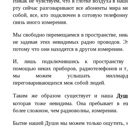
Никак не чувствуем, что в глотке воз­духа в наш
рту сейчас разговаривают все абоненты мира м
собой, все, кто подключен в сотовую телефонн
связь иного измерения.
Мы свободно перемещаемся в прост­ранстве, ник
не задевая этих неви­димых радио проводов. Э
потому что они находятся в другом измерении.
И, лишь подключившись к пространс­тву
помощью неких приборов, радио­телефонов и т.
мы можем услышать миллиард
переговаривающихся меж собой людей.
Душ
Таким же образом существует и наша
которая тоже невидима. Она пре­бывает в е
более сложном, чем радио­волны, измерении.
Бытие нашей Души мы можем только ощутить, 