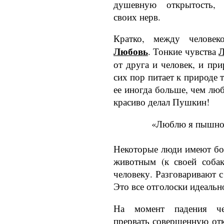
душевную открытость, 
своих нерв.
Кратко, между челове
Любовь
. Тонкие чувства
от друга и человек, и при
сих пор пи­тает к природе 
ее иногда больше, чем люб
красиво делал Пушкин!
«Люблю я пышное
Некоторые люди имеют бо
животным (к своей собак
человеку. Разговари­вают 
Это все отголоски идеаль
На момент падения чел
прервать совершенную отк