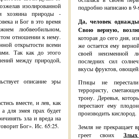
возжелав изолированной
под­робно написано в 9-
сти хозяина природы -
Да, человек однажд
века и Бог в это время
ежнем любвеобильном,
Свою верную, возлюб
ытом отношении к нему.
которая до сего дня, из
енной открытости всеми
же остается ему верной
ами. Так как до этого
своей неизменной 
шений между природой,
последних сил солнеч
вкусы фруктов, овощей
ьствует описа­ние эры
Птицы не перестали
террористу, сметающе
трону. Деревья, котор
стись вместе, и лев, как
перестают ему пло­дон
, а для змея прах будет
производить кислород.
ичинять зла и вреда на
оворит Бог». Ис. 65:25.
Земля не прекращает в
Злых
греет своих