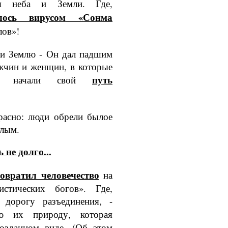
я неба и Земли. Где,
илось вирусом
«Сонма
лов»!
 и Землю - Он дал падшим
жчин и женщин, в которые
путь
сь, начали свой
асно: люди об­рели былое
елым.
 не долго...
овратил чело­вечество
на
сти­ческих богов». Где,
а дорогу разъединения, -
 их природу, которая
возданном виде. (Об этом