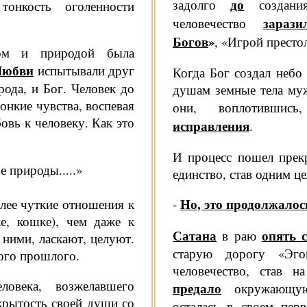
до
задолго
соз­дани
тонкость оголенности
зараз
человечество
Богов
»
, «Игрой престо
ком и природой была
Любви
испытывали друг
Когда Бог создал небо
рода, и Бог. Человек до
душам земные тела му
тонкие чувства, воспевая
они, воплотив­ши
овь к че­ловеку. Как это
исправления
.
И процесс пошел прекр
 природы.....»
единство, став одним ц
Но, это продолжалось
лее чуткие отношения к
-
е, кошке), чем даже к
Сатана
опять с
в раю
с ними, ласкают, целуют.
старую дорогу «Эгои
ного прошлого.
человечество, став н
овека, возже­лавшего
предало
окру­жающую
ры­тость своей души со
осталась в своем пер