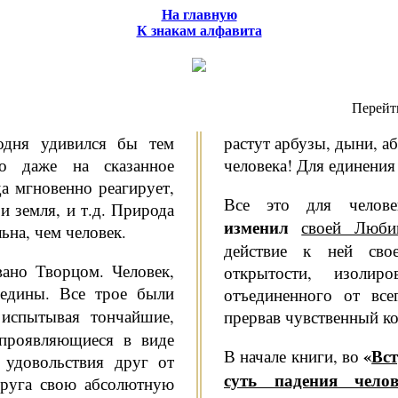
На главную
К знакам алфавита
Перейт
одня удивился бы тем
растут арбузы, дыни, аб
о даже на сказанное
человека! Для единения 
да мгновенно реагирует,
Все это для человек
 и земля, и т.д. Природа
изменил
своей Люби
ьна, чем человек.
действие к ней сво
ано Твор­цом. Человек,
открытости, изоли­
едины. Все трое были
отъединенного от все
 испытывая тончайшие,
прервав чувственный ко
 проявляющиеся в виде
«
Вс
В начале книги, во
 удовольствия друг от
суть падения чело­в
друга свою абсолютную