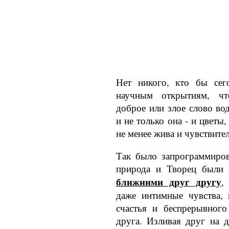
Нет никого, кто бы сег
научным открытиям, чт
доброе или злое слово во
и не только она - и цветы,
не менее жива и чувствител
Так было запрограммиров
природа и Творец были 
ближними друг другу
,
даже ин­тимные чувства,
счастья и беспрерывного
друга. Изливая друг на 