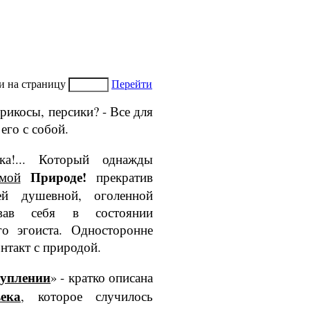
и на страницу
Перейти
рикосы, перси­ки? - Все для
его с собой.
а!... Который од­нажды
При­роде!
мой
прекратив
ей душевной, оголенной
ровав себя в состоянии
го эгоиста. Односторонне
нтакт с природой.
туплении
» - кратко описана
ека
, которое случилось