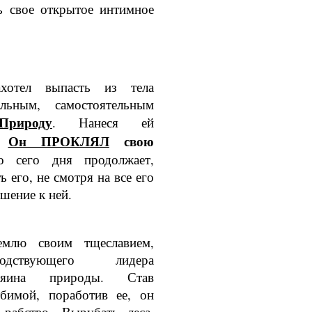
ь свое открытое интимное
хотел выпасть из тела
льным, самос­тоятельным
Природу
. Нанеся ей
Он ПРОКЛЯЛ
свою
.
о сего дня продолжает,
 его, не смотря на все его
ошение к ней.
емлю своим тщес­лавием,
одствующего лидера
озяина приро­ды. Став
бимой, поработив ее, он
 рабство. Вырубать леса,