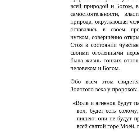
всей природой и Богом, 
самос­тоятельности, вла
природа, окружающая чело
оставались в своем пр
чутком, совершенно откр
Стоя в сос­тоянии чувств
своими оголенными нерв
была жизнь тонких отно
человеком и Богом.
Обо всем этом свидетел
Золотого века у пророков:
«Волк и ягненок будут па
вол, будет есть солому
пищею: они не будут пр
всей святой горе Моей, г