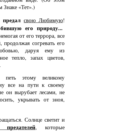
м Знаке «Тет».)
ы предал
свою Любимую
!
ив­шую его природу...
немогая от его террора, все
, продолжая согре­вать его
любовью, даруя ему из
ное тепло, запах цветов,
.
 петь этому ве­ликому
му все на пути к своему
ые он вырубает лесами, не
осить, укрывать от зноя,
ращаться. Солнце светит и
 пре­дателей
, которые