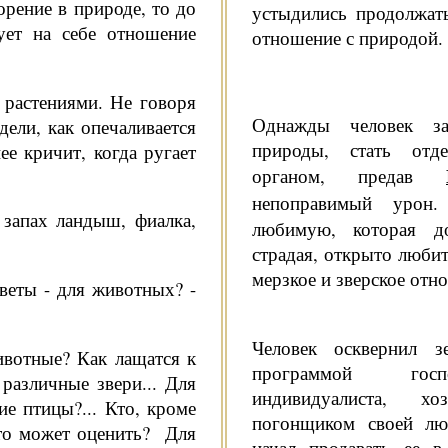
орение в при­роде, то до
устыдились продол­жат
ует на себе отношение
отношение с природой.
 растениями. Не говоря
Однажды человек за
ели, как опечаливается
природы, стать отде
нее кричит, когда ругает
органом, предав
непоправимый урон
 запах лан­дыш, фиалка,
любимую, которая д
страдая, открыто любить
мерзкое и зверское отн
веты - для животных? -
Человек осквернил з
ивотные? Как лащатся к
программой госп
 раз­личные звери... Для
индивидуалиста, х
ие птицы?... Кто, кроме
погонщиком своей лю
то может оценить? Для
начал продавать ее в