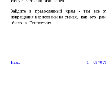
Иисус - че­твероногий агнец!
Зайдите в православный храм - там все э
извращения нарисованы на сте­нах, как это ран
было в Египетских
Назад
1
...
69
70
7
Время И
Вс