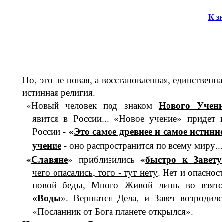
К з
Но, это не новая, а восстановленная, единственна
истинная религия.
Нового Учен
«Новый человек под знаком
явится в России... «Новое уче­ние» придет 
«
Это самое древнее и самое истинн
России -
учение
- оно распространится по всему миру..
«
Славяне
«
быстро к Завету
» приблизились
чего опасались
,
того - тут нету
. Нет и опаснос
новой беды, Много Живой лишь во взят
«
Во­ды
». Вершатся Дела, и Завет возро­дилс
«Посланник от Бога планете открылся».