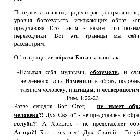
Потеря колоссальна, пределы распр­остраняются 
уровня богохульств, ис­кажающих образ Бог
представляя Его таким - каким Его позна
переводчики. Вот эти границы мы сейч
рассмотрим.
образа Бога
Об извращении
сказано так:
обезумели
«Называя себя мудрыми,
, и сла
Изменили
нетленного Бога
в образ, подобн
птицам
четвероногим
тленном человеку, и
, и
Рим. 1:22-23
не имеет об­р
Разве сегодня Бог Отец -
человека
?!
Дух Святой - не пред­ставлен в обра
голубя
?!
А Христос - не представляет обр
Агнца
?!
Бог - че­ловек! Дух Святой - Голуб