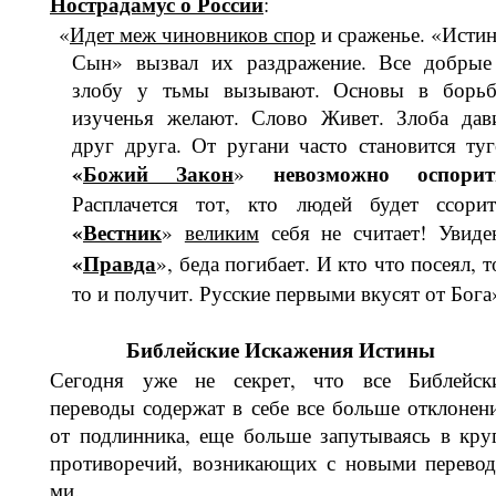
Нострадамус о России
:
«
Идет меж чиновников спор
и сраже­нье. «Исти
Сын» вызвал их раздра­жение. Все добрые
злобу у тьмы вы­зывают. Основы в борьб
изученья же­лают. Слово Живет. Злоба дав
друг друга. От ругани часто становится ту­г
«
Божий Закон
невозможно оспорит
»
Расплачется тот, кто людей будет ссорит
«
Вестник
»
великим
себя не считает! Увиде
«
Правда
», беда погибает. И кто что посеял, т
то и получит. Русские первыми вкусят от Бога
Библейские Искажения Истины
Сегодня уже не секрет, что все Биб­лейск
переводы содержат в себе все больше отклонен
от подлинника, еще больше запутываясь в кру
противоре­чий, возникающих с новыми перевод
ми.