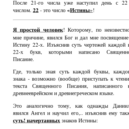
После 21-го числа уже наступил день с 22
22
«
Истины
числом.
- это число
»
!
Я простой человек
! Которому, по неизвестн
мне причине, явился Бог и дал мне посвящение
Истину 22-х. Изъ­яснив суть чертежей каждой 
22-х букв, которыми написано Священн
Писание.
Где, только зная суть каждой буквы, каждо
знака - возможно (вообще) приступать к чтен
текста Священного Писания, написанного 
древнееврейс­ком и древнегреческом языке.
Это аналогично тому, как однажды Дании
явился Ангел и научил его,.. изъяснив ему так
суть!
начертан­ных
знаков Истины: