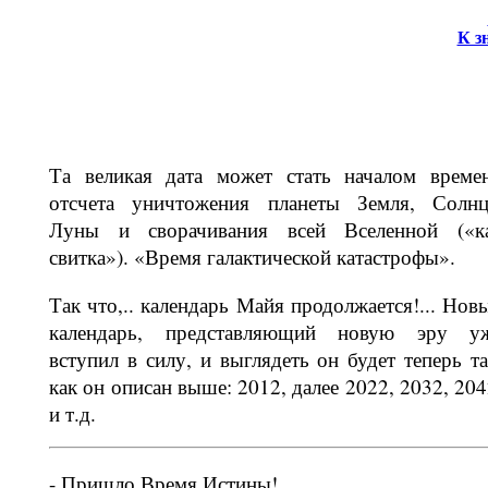
К з
Та великая дата может стать началом време
отсчета уничтожения планеты Земля, Солнц
Луны и сворачивания всей Вселенной («к
свитка»). «Время галактической катастрофы».
Так что,.. календарь Майя продолжа­ется!... Нов
календарь, представляю­щий новую эру у
вступил в силу, и выглядеть он будет теперь та
как он описан выше: 2012, далее 2022, 2032, 204
и т.д.
- Пришло Время Истины!