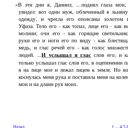
«В эти дни я, Даниил, ....поднял глаза мои,
увидел: вот один муж, обле­ченный в льнян
одежду, и чресла его опоясаны золотом 
Уфаза. Тело его - как топаз, лице его - как в
мол­нии; очи его - как горящие светиль­ник
руки его и ноги его по виду - как блестящ
медь, и глас речей его - как голос множест
И услы­шал я глас
людей. ...
слов его; и к
только услышал глас слов его, в оцепенении п
я на лице мое и лежал лицем к земле. Но во
коснулась меня рука и поставила меня на коле
мои и на длани рук моих.
Назад
1
...
4
5