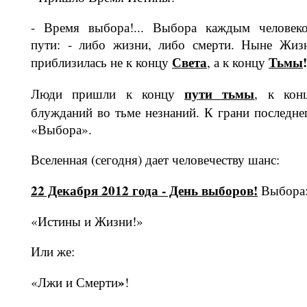
- Время выбора!... Выбора каждым че­ловек
пути: - либо жизни, либо смер­ти. Ныне Жиз
Света
Тьмы
!
приблизилась не к концу
, а к концу
пути тьмы
Люди пришли к концу
, к кон
блужданий во тьме незнаний. К грани последне
«Выбора».
Вселенная (сегодня) дает человечеству шанс:
22 Декабря 2012 года - День выборов!
Выбора
«Истины и Жизни!»
Или же:
»
«Лжи и Смерти
!