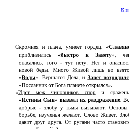
К з
«
Славян
Скромнея и плача, умнеет гордец.
«
быстро к Завету
приблизились
»
,
че
опасались
,
того - тут нету
. Нет и опаснос
новой беды. Много Живой лишь во взят
«
Во­ды
Завет воз­родилс
». Вершатся Дела, и
«Посланник от Бога планете открылся».
«
Идет меж чиновников спор
и сраже­нь
«
Истины Сын» вызвал их раз­дражение
. Вс
добрые - злобу у тьмы вызывают. Основы
борьбе, изученья желают. Слово Живет. Зло
давит друг друга. От ругани часто стано­вит