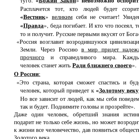
«
Божий Закон
невоз­можно оспорит
туго.
»
Расплачется тот, кто людей будет ссорит
«
Вестник
»
великим
себя не считает! Увиде
«
Правда
», беда погибает. И кто что посеял, т
то и получит. Русские пер­выми вкусят от Бога
«Россия возглавит возродившуюся ци­вилизац
Земли. Через Россию
в мир придет надеж
прочного
и спра­ведливого мира. Кажд
Ради ближнего своего
человек ста­нет жить
».
О России
:
«Это страна, которая сможет спастись и буд
«
Золотому веку
человек, который приведет к
Но все зависит от людей, как мы себя поведем
так и будет. Поднимите головы и про­зрейте».
Даже один человек, обретший знания истин
подарит не только себе жизнь, но может возроди
к жизни все чело­вечество, дав появиться общест
Золо­того века.