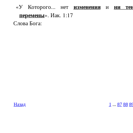
изменения
ни те
«У Которого... нет
и
перемены
». Иак. 1:17
Слова Бога:
Назад
1
...
87
88
8
Время И
Вс