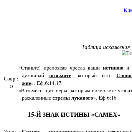
К з
Таблица искажения 
ис­тиною
«Станьте! препоясав чресла ваши
возь­мите
Слово
духовный
, который есть
Совр.:
жие
».
Еф.6:14,17.
o
«Возьмите щит веры, которым воз­мо­жете угаси
стре­лы лукавого
раскаленные
». Еф.6:16.
15-Й ЗНАК ИСТИНЫ «САМЕХ»
«
Самех
Знак
» - представляет учение, открыва