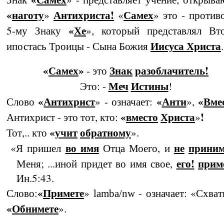
«
наготу
Антихриста
!
Самех
»
«
» это - про­ти­в
«
Хе
5-му Знаку
», который представлял Вт
Иисуса Христа
ипостась Троицы - Сына Божия
.
«
Самех
»
Знак
разоблачитель!
- это
Меч
Истины
Это: -
!
«
Антихрист
«
Анти
«
Вмес
Слово
» - означает:
»,
«
вместо
Христа
!
Антихрист - это тот, кто:
»
«
учит
обратному
Тот,.. кто
».
во имя
не
приним
«Я пришел
Отца Моего, и
его!
при­м
Меня; ...иной придет во имя свое,
Ин.5:43.
«
Примете
Слово:
»
- означает: «Схва­т
lamba/nw
«
Обнимете
».