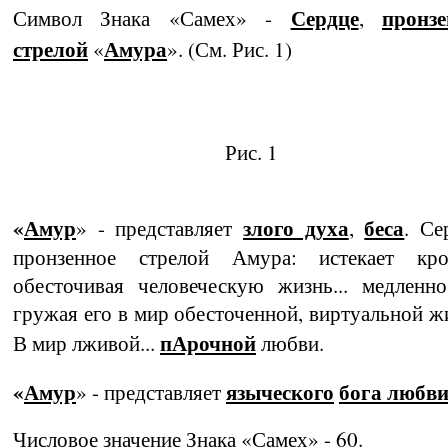
Сердце
пронзе
Символ Знака «Самех» -
,
стрелой
Амура
«
». (См. Рис. 1)
Рис. 1
«
Амур
злого духа
беса
» - представляет
,
. Сер
пронзенное стрелой Амура: истекает кро
обесточивая человеческую жизнь... медленн
гружая его в мир обесточенной, виртуальной жи
пАрочной
В мир лживой...
любви.
«
Амур
языческого
бога люб­в
» - представляет
Числовое значение Знака «Самех» - 60.