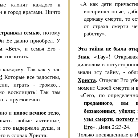
«А как дети причастн
рые клонят каждого к
воспринял оные, да
и в город вратами. Ничто
державу смерти, то ес
от страха смерти ч
страивал семью
, потому
рабству».
н Ее давно приобрел. У
м
«
Бет
»
Эта тайна
не
была
отк
, и семья Его -
г сосчитать.
Знак
«
Тау
!
»
Открыва
диаволом в потусторон­н
 каждому. Так как у нас
знали эту тайну, - об
!
Которые все радостны,
Христа
. Отделяя Его уби
ни, играть - громко,..
момент Своей смерти и 
но восклицать! Так там
«Сего, по определенн
о, а кругловечно.
преданного
вы в
,
беззаконных
убили
,
;
новое
вечное
тело
дано и
,
узы смерти
пото­му 
,
­вать любые активные,
Его
». Деян.2:23-24.
бы это выдержала душа, и
Только посвященные в И
го в словах Христа: