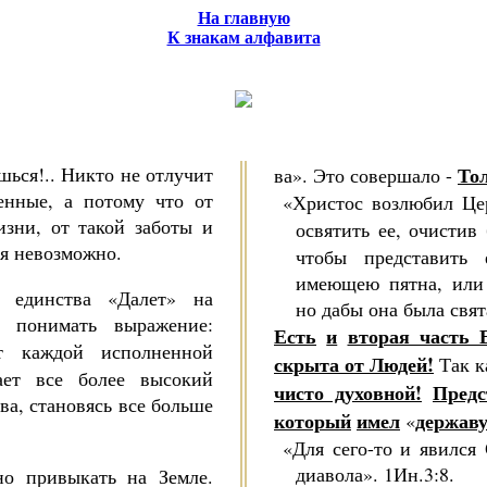
На главную
К знакам алфавита
шься!.. Никто не отлучит
То
­ва». Это совершало -
енные, а потому что от
«Христос возлюбил Цер
з­ни, от такой заботы и
освятить ее, очисти
ся невозможно.
чтобы представить 
имеющею пятна, или 
 единства «Да­лет» на
но дабы она была свят
о понимать выражение:
Есть
и
вторая часть 
т каж­дой исполненной
скрыта от Людей
!
Так к
ает все более высокий
чисто духовной
!
Предс
ва, становясь все больше
кото­рый
имел
державу
«
«Для сего-то и явился
диавола». 1Ин.3:8.
о привыкать на Земле.