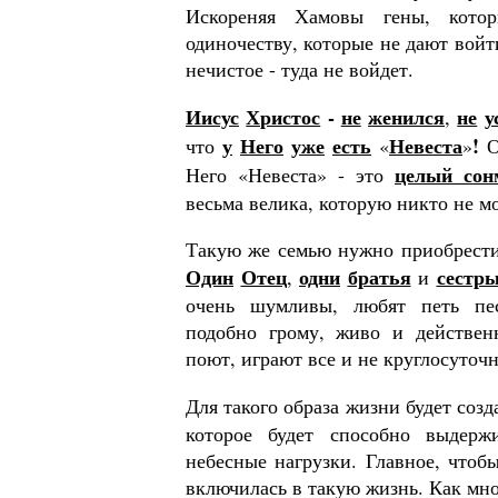
Искореняя Хамовы гены, кото
одиночеству, которые не дают войт
нечистое - туда не войдет.
Иисус
Христос
-
не
женился
не
у
,
у
Него
уже
есть
Невеста
!
что
«
»
О
це­лый сон
Него «Невеста» - это
весьма велика, ко­торую никто не мо
Такую же семью нужно приобрести
Один
Отец
одни
братья
сест­ры
,
и
очень шумливы, лю­бят петь пес
подобно грому, живо и действен
поют, иг­рают все и не круглосуточн
Для такого образа жизни будет соз
которое будет способно выдержи
небесные нагрузки. Глав­ное, что
включилась в такую жизнь. Как мно