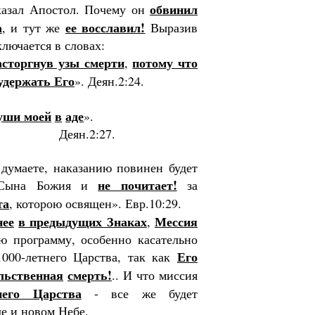
обвинил
казал Апостол. Почему он
а
ее восславил!
, и тут же
Выразив
ключается в словах:
асторгнув узы смерти
потому что
,
удер­жать Его
». Деян.2:24.
уши моей
в
аде
».
Деян.2:27.
думаете, наказанию пови­нен будет
не почитает!
т Сына Божия и
за
та
, кото­рою освящен». Евр.10:29.
нее
в предыдущих Зна­ках
Мессия
,
ю программу, особенно касательно
Его
1000-летнего Царства, так как
льственная
смерть
!
.. И что миссия
него Царства
- все же будет
е и новом Небе.