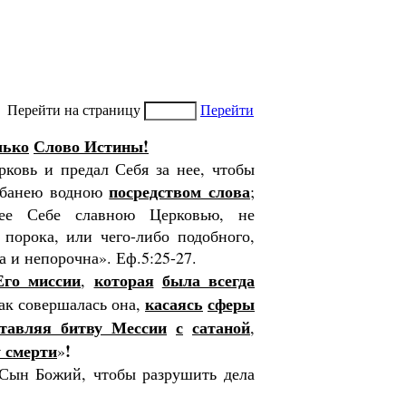
Перейти на страницу
Перейти
лько
Слово Исти­ны!
ковь и предал Себя за нее, чтобы
посредством слова
в банею водною
;
ее Се­бе славною Церковью, не
порока, или чего-либо подобного,
а и непорочна». Еф.5:25-27.
Его миссии
которая
была всегда
,
касаясь
сферы
ак совер­шалась она,
тавляя битву Мессии
с
сатаной
,
 смерти
!
»
 Сын Божий, чтобы разру­шить дела