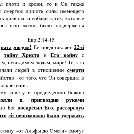
ы плоти и крови, то и Он также
бы смертью лишить силы имеющего
ть диаво­ла, и избавить тех, которые
е­рез всю жизнь были подвержены
Евр.2:14-15.
рыта
людям!
22-й
Ее пред­ставляет
тайну Христа
Его войну
я
и
с
ем, невидимом людям, мире! Те, кто
смерти
личали людей в отношении
йство - от того, что Он со­вершил в
воскресения.
ому совету и предведению Божию
зяли
и
пригвоз­див руками
,
во­скресил Его
расторгнув
 но Бог
,
что
ей невозможно
было
удержать
стину «от Альфы до Оме­ги» смогут