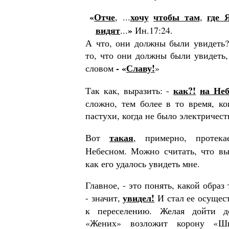
«
Отче
хочу
чтобы там
где 
, ...
,
видят
»
...
Ин.17:24.
А что, они должны были увидеть?
то, что они должны были увидеть,
- «
Славу!
словом
»
как?!
на Неб
Так как, выразить: -
сложно, тем более в то время, к
пастухи, когда не было элект­ричеств
такая
Вот
, примерно, протека
Небесном. Можно считать, что в
как его удалось увидеть мне.
Главное, - это понять, какой образ 
увидел!
- значит,
И стал ее осущест
к переселению. Желая дойти д
«Жених» возложит корону «Ш