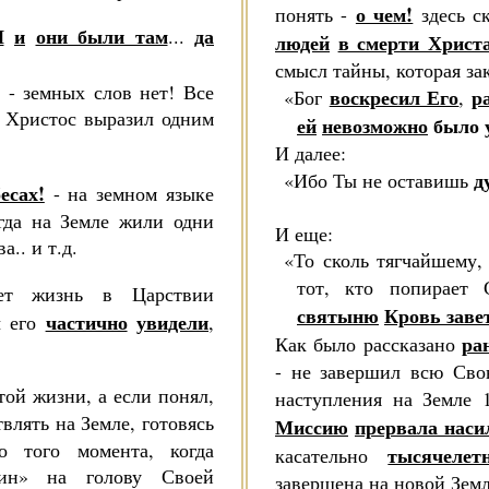
о чем!
понять -
здесь с
Я
и
они были там
да
...
людей
в смерти Христ
смысл тайны, ко­торая за
 - земных слов нет! Все
воскресил Его
р
«Бог
,
 Хрис­тос выразил одним
ей
невозможно
было
И далее:
д
«Ибо Ты не оставишь
есах!
- на земном языке
огда на Земле жили одни
И еще:
а.. и т.д.
«То сколь тягчайшему, 
тот, кто попирае
ет жизнь в Царст­вии
святыню
Кровь заве
час­тично
увидели
ы его
,
ра
Как было рассказано
- не завершил всю Сво
той жизни, а ес­ли понял,
наступления на Земле 
­влять на Земле, готовясь
Миссию
прервала наси
о того момента, когда
тысячелет
каса­тельно
ин» на голову Своей
завершена на новой Земл