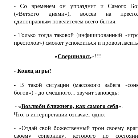
- Со временем он упразднит и Самого Бо
(«Ветхого днями»), воссев на прес­то
единоправным повелителем всего бытия.
- Только тогда таковой (инфицирован­ный «игр
престолов») сможет успоко­иться и провозгласить
«
Свершилось
»!!!!
Конец игры!
-
- В такой ситуации (массового забега «сон
богов») - до смешного... звучит заповедь:
- «
Возлюби ближнего, как самого себя
».
Что, в интерпретации означает одно:
- «Отдай свой божественный трон своему враг
своему сопернику, которого по состоян