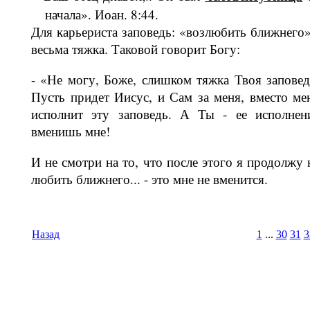
начала». Иоан. 8:44.
Для карьериста заповедь: «возлюбить ближнего»
весьма тяжка. Таковой гово­рит Богу:
- «Не могу, Боже, слишком тяжка Твоя заповед
Пусть придет Иисус, и Сам за меня, вместо ме
исполнит эту запо­ведь. А Ты - ее исполнен
вменишь мне!
И не смотри на то, что после этого я продолжу 
любить ближнего... - это мне не вменится.
Назад
1
...
30
31
3
Время И
Вс