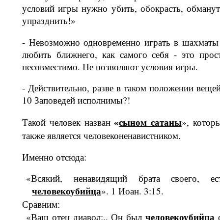
условий игры нужно убить, обокрасть, обманут
упразднить!»
- Невозможно одновременно играть в шахматы
любить ближнего, как самого себя - это прос
несовместимо. Не поз­воляют условия игры.
- Действительно, разве в таком поло­жении вещей
10 Заповедей исполни­мы?!
«
сыном са­таны
Такой человек назван
», котор
также является чело­веконенавистником.
Именно отсюда:
«Всякий, ненавидящий брата своего, ес
человекоубийца
». 1 Иоан. 3:15.
Сравним:
чело­векоубийца
«Ваш отец диавол;.. Он был