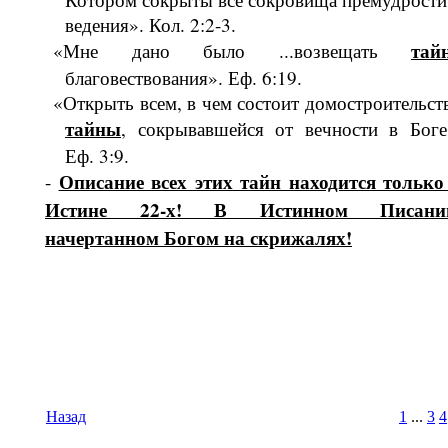
ведения». Кол. 2:2-3.
тай
«Мне дано было ...возвещать
благовествования». Еф. 6:19.
«Открыть всем, в чем состоит домостро­ительст
тайны
, сокрывавшейся от вечности в Боге
Еф. 3:9.
Описание всех этих тайн находит­ся только
-
Истине 22-х! В Истин­ном Писани
начертанном Богом на скрижалях!
Назад
1
...
3
4