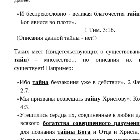
тайн
«И беспрекословно - великая благочес­тия
Бог явился во плоти».
1 Тим. 3:16.
(Описания данной тайны - нет!)
Таких мест (свидетельствующих о су­ществован
тайн
) - множество... но описания их 
существует! Например:
тайна
«Ибо
беззакония уже в дейст­вии». 2 Фе
2:7.
тайну
«Мы призваны возвещать
Хрис­тову». Ко
4:3.
«Утешились сердца их, соединенные в любви д
богатства совер­шенного разумени
всякого
тайны Бога
для познания
и Отца и Христа,
Котором сокрыты все сокровища пре­мудрости