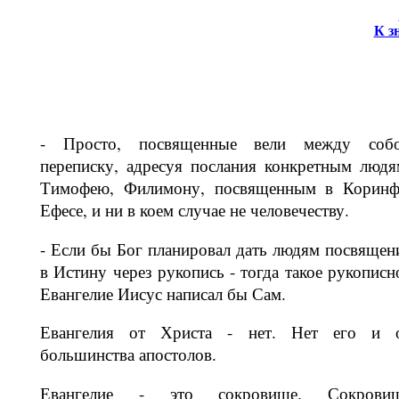
К з
- Просто, посвященные вели между со­б
переписку, адресуя послания конк­ретным людя
Тимофею, Филимону, посвященным в Коринф
Ефесе, и ни в коем случае не человечеству.
- Если бы Бог планировал дать людям посвящен
в Истину через рукопись - тогда такое рукописн
Евангелие Иисус написал бы Сам.
Евангелия от Христа - нет. Нет его и 
большинства апостолов.
Евангелие - это сокровище. Сокрови