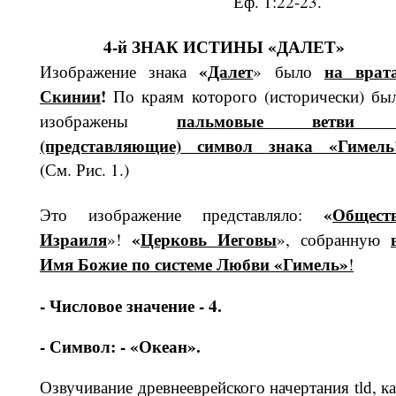
Еф. 1:22-23.
4-й ЗНАК ИСТИНЫ «ДАЛЕТ»
«
Далет
на врат
Изображение знака
» было
Скинии
!
По краям которого (исторически) бы
паль­мовые ветви 
изображены
(представляющие) символ знака «Гимель
(См. Рис. 1.)
«
Об­щест
Это изображение представляло:
Израиля
«
Церковь Иего­вы
»!
», собранную
Имя Божие по системе Любви «Гимель
»
!
- Числовое значение - 4.
- Символ: - «Океан».
Озвучивание древнееврейского начер­тания
, к
tld