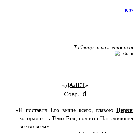
К з
Таблица искажения ист
«
ДАЛЕТ
»
d
Совр.:
Церкв
«И поставил Его выше всего, главою
Тело Его
которая есть
, пол­нота Наполняюще
все во всем».