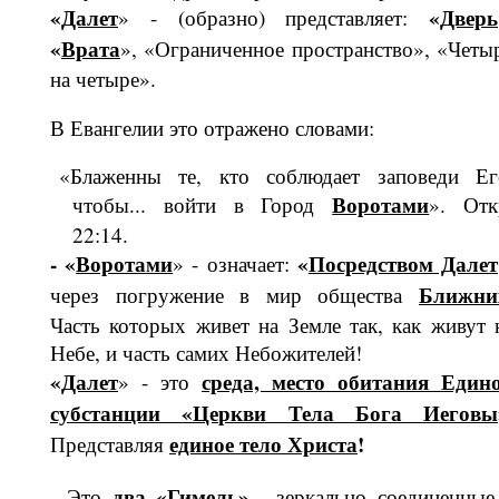
«
Далет
«
Дверь
» - (образно) представляет:
«
Врата
», «Ог­раниченное пространство», «Четы
на четыре».
В Евангелии это отражено словами:
«Блаженны те, кто соблюдает заповеди Ег
Ворота­ми
чтобы... войти в Город
». Отк
22:14.
- «
Воротами
«
Посредс­твом Далет
» - означает:
Ближни
через погружение в мир общества
Часть которых жи­вет на Земле так, как живут 
Небе, и часть самих Небожителей!
«
Далет
среда, место обитания Един
» - это
субстанции «Церкви Тела Бога Иеговы
единое тело Христа
!
Представляя
два
«
Гимель
»
- Это
- зеркально со­единенные