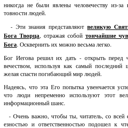
никогда не были яв­лены человечеству из-за 
товности людей.
великую Свят
- Эти знания представляют
Бога Творца
тончайшие чув­
, отражая собой
Бога
. Осквернить их можно весьма легко.
Бог Иегова решил их дать - открыть перед 
вечеством, используя как са­мый последний 
желая спасти по­гибающий мир людей.
Надеясь, что эта Его попытка увенча­ется успе
что люди непременно ис­пользуют этот ве­л
информацион­ный шанс.
- Очень важно,
чтобы ты, читатель, со всей 
езностью и ответственностью подошел к чте