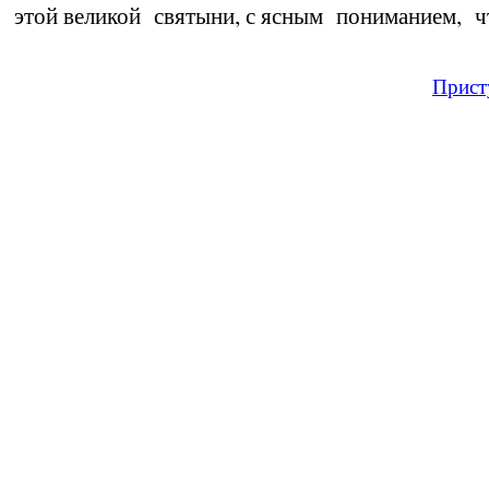
этой великой святы­ни, с ясным пониманием, ч
Прист
Время И
Вс