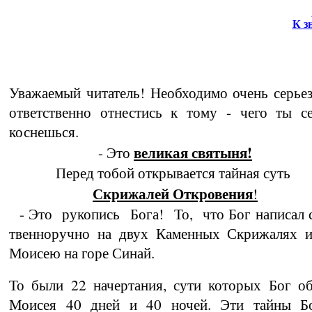
К з
Уважаемый читатель! Необходимо очень серьез
ответственно отнестись к то­му - чего ты с
коснешься.
великая святыня!
- Это
Перед тобой открывается тайная суть
Скрижалей Откровения
!
- Это рукопись Бога! То, что Бог напи­сал 
твенноручно на двух Каменных Скрижалях и
Моисею на горе Синай.
То были 22 начертания, сути которых Бог об
Моисея 40 дней и 40 ночей. Эти тайны Бо