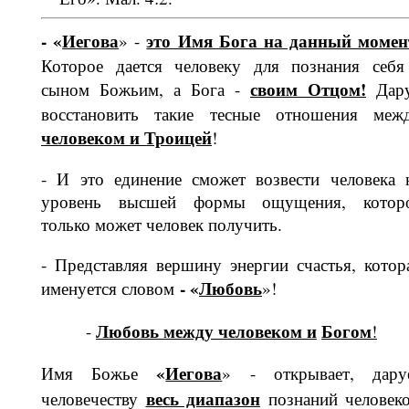
- «
Иегова
это Имя Бога на данный момен
» -
Которое дается человеку для познания себя
своим Отцом!
сыном Божьим, а Бога -
Дар
восстановить та­кие тесные отношения меж
челове­ком и Троицей
!
- И это единение сможет возвести че­ловека 
уровень высшей формы ощу­щения, котор
только может человек по­лучить.
- Представляя вершину энергии счас­тья, котор
- «
Лю­бовь
именуется словом
»!
Любовь между человеком и
Богом
-
!
«
Иегова
Имя Божье
» - открывает, дару
весь диапазон
человечеству
познаний человек