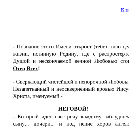
К з
- Познание этого Имени откроет (тебе) твою це
жизни, истинную Родину, где с распростерт
Душой и нескончаемой вечной Любовью сто
Отец Всех
!
- Сверкающий чистейшей и непороч­ной Любовь
Незапятнанный и неоск­верненный кровью Иису
Христа, име­нуемый -
ИЕГОВОЙ
!
- Который идет навстречу каждому за­блудше
сыну,.. дочери,.. и под пение хоров ангел