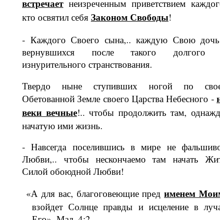
встречает
неизреченным приветствием каждог
Законом Свободы
кто освятил себя
!
- Каждого Своего сына,.. каждую Свою дочь,
вернувшихся после такого долгого
изнурительного странствования.
Твердо ныне ступивших ногой по сво­
Обетованной Земле своего Царства Небесного -
веки вечные
!.. чтобы продолжить там, однаж
начатую ими жизнь.
- Навсегда поселившись в мире не фальшив
Любви,.. чтобы нескончаемо там начать Жи
Силой обоюдной Люб­ви!
име­нем
Мои
«А для вас, благоговеющие пред
взойдет Солнце правды и исцеление в луч
Его». Мал. 4:2.