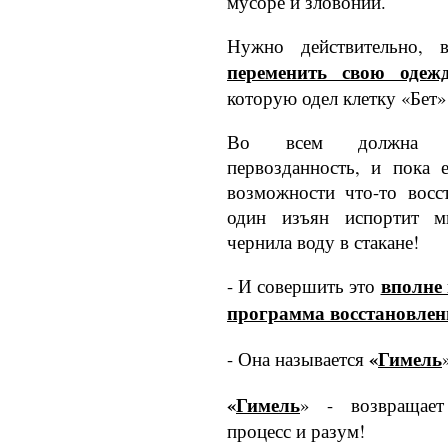
мусоре и зловонии.
Нужно действительно, в
переменить свою одеж
которую одел клетку «Бет» 
Во всем должна бы
первозданность, и пока 
возможности что-то восс
один изъян испортит м
чернила воду в ста­кане!
вполне 
- И совершить это
программа восста­новлен
«
Гимель
- Она называется
«
Гимель
» - возвращает 
процесс и разум!