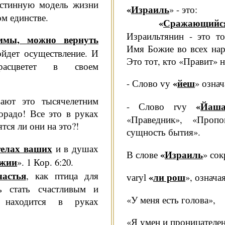
истинную мо­дель жизни
«
Израиль
» - это:
ом единстве.
«
Сражающийся 
Израильтянин - это то
ммы, мож­но вернуть
Имя Божие во всех нар
ой­дет осуществление. И
Это тот, кто «Пра­вит» 
расцветет в своем
«
йеш
- Слово
» означ
vy
ают это ты­сячелетним
«
Йаш
- Слово
rvy
­радо! Все это в руках
«Праведник», «Проп
тся ли они на это?!
сущность бытия».
телах ваших
и в душах
«
Израиль
В слове
» сок
ожии
». 1 Кор. 6:20.
астья
, как птица для
«
ли рош
», означая
var
yl
ь стать счастливым и
«У меня есть голова»,
на­ходится в руках
«Я умен и проницателен