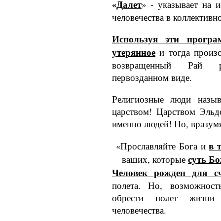
«
Далет
» - указывает на 
человечества в коллектив­н
Используя эти програ
утерянное
и тогда про­из
возвращен­ный Рай 
первозданном виде.
Религиозные люди назыв
царством! Царством Эльдо
именно людей! Но, вразумя
в 
«Прославляйте Бога и
суть Б
ваших, которые
Человек рожден для сч
полета. Но, возможност
обрести полет жизни 
человечества.