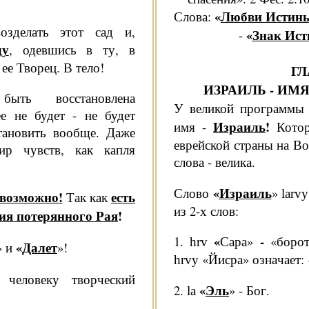
«
Любви Истин
Слова:
озделать этот сад и,
«
Знак Ис
-
ду
, одевшись в ту, в
ее Творец. В тело!
ГЛ
ИЗРАИЛЬ - ИМ
ть восстановлена
У великой программы
ее не будет - не будет
Израиль
!
имя -
Котор
тановить вообще. Даже
еврейской страны на Во
ир чувств, как капля
слова - велика.
«
Израиль
Слово
»
larv
возмож­но!
есть
Так как
из 2-х слов:
ия потерянного Рая
!
«
-
1.
Сара»
«бороть
hrv
«
Да­лет
» и
»!
«Йисра»
озна­чает:
hrvy
человеку твор­ческий
«
Эль
2.
» - Бог.
la