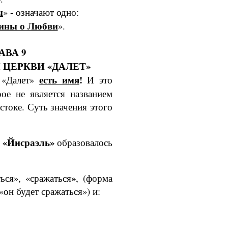
ы
» - означают одно:
тины о Любви
»
.
АВА 9
Я ЦЕРКВИ «ДАЛЕТ»
есть имя
!
 «Далет»
И это
ое не является названием
стоке. Суть значения этого
«Йисра­эль»
образовалось
y
»
ся», «сра­жаться
, (форма
 «он будет сражаться») и: