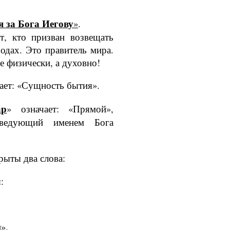
за Бога Иегову
»
.
т, кто призван возвещать
одах. Это правитель мира.
не физически, а духовно!
ает: «Сущ­ность бытия».
ар
» означает: «Прямой»,
оведую­щий именем Бога
рыты два слова:
:
».