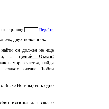
и на страницу
Перейти
апель, двух половинок.
и найти он должен не еще
целый Океан!
плю, а
как в море счастья, найдя
 великом океане Любви
о Знаке Ис­тины) есть одно
юбви истины
для своего
.