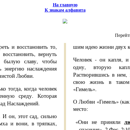
На главную
К знакам алфавита
Перейт
еть и восста­новить то,
шим идею жизни двух к
вос­становить, вернуть
Человек - он капля, 
о былую славу, чтобы
одну, вторую ка
ь энергию наслаждения
Растворившись в нем, 
 чистой Любви.
свою жизнь в таком
ко тогда, когда человек
«Гимель».
венную среду. Которая
О Любви «Гимель» (как 
ад Наслаждений.
место:
. И он, этот сад, сильно
л
«Они не приняли
мха и вони, в тряпках,
спасения». 2 Фес. 2:10