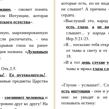
которые есть, но не вид
ижним
не слышат! А причина 
, - смо­жет понять
сердец.
вом Интуиции, которая
«Выслушай это, народ
еского естества
».
есть глаза
а
не в
,
нную, заар­хивированную
слышит... у народа 
Иер.5:21-23.
сли распечатать, - она
«Я... посылаю тебя отк
крывая глаза на ранее
от тьмы к свету и от 
«
Духовным
ция названа:
18.
:
день
глухие
«И в тот
глаза с
.» Отк.2:5.
тьмы и мрака
ны
!
Ее путево­дитель!
..
..
и­вые предметы Царства
«Глухие - услышат!.. Сл
есть
интуиция
- они и у
соединя­ет человека
они: не увидят и не 
о -
и
познавать истину:
уровню друг ко другу! На