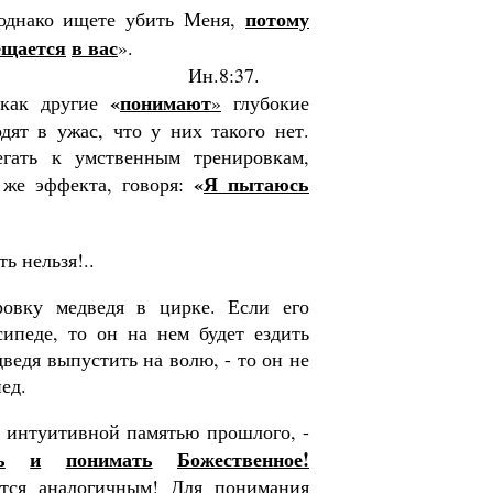
потому
однако ищете убить Меня,
ещается
в вас
».
Ин.8:37.
«
понимают
 как другие
»
глубокие
дят в ужас, что у них такого нет.
гать к умс­твенным тренировкам,
«
Я пытаюсь
 же эффекта, говоря:
ть нельзя!..
овку медведя в цирке. Ес­ли его
сипеде, то он на нем будет ездить
ведя выпус­тить на волю, - то он не
пед.
т интуитивной памятью прошлого, -
ь
и
понимать
Божественное!
тся ана­логичным! Для понимания