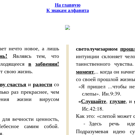
На главную
К знакам алфавита
ает нечто новое, а лишь
светолучезарном
прош
нь!
Яв­ляясь тем, что
интуиции склоняет чело
в
забвении!
а­ходящееся
таинственного чувств
ает свою жизнь.
момент
,.. когда он нач
со своей прошлой жизнь
аву счастья
радости
и
со
«Я пришел ...чтобы не
лько раз прекраснее, чем
слепы». Ин.9:39.
ения жизни вирусом
«
Слушайте
глухие
,
, и
Ис.42:18.
Как это: «слепой может с
 для вечности ценность,
- Здесь речь и
ебесное са­мим собой.
Подразумевая идею с
я.