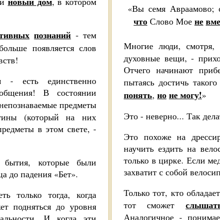
новый дом
ой
, в котором
«Вы семя Авраамово; 
что
не
вм
Слово Мое
итивных
поз­наний
- тем
Многие люди, смотря,
больше появляется слов
духовные вещи, - прихо
вств!
Отчего начинают прибе
 - есть единствен­но
пытаясь достичь такого
бщения! В сос­тоянии
понять
но
не могу
!
,
»
не­познаваемые предметы
Это - неверно... Так дела
стины (который на них
предметы в этом свете, -
Это похоже на дрессир
научить ездить на вело
только в цирке. Если мед
 бытия, которые были
захватит с собой велоси­
а до падения «Бет».
Только тот, кто обладае
ть только тогда, когда
слышат
тот сможет
т под­няться до уровня
Аналогичное - понимае
альности. И когда эти