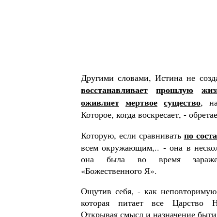
Другими словами, Истина не созд
восстанавливает
прошлую
жиз
оживляет
мертвое
существо
, н
Которое, когда воскре­са­ет, - обрет
по сост
Которую, если сравнивать
всем окружающим,.. - она в нес­ко
она была во время за­раж
«Божественного Я».
Ощутив себя, - как неповторимую
которая питает все Царство Н
Открывая смысл и назначение быти