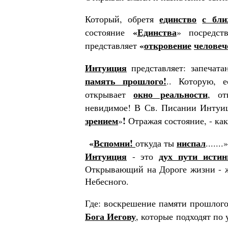
единство
с бл
Который, обретя
«
Единства
состояние
» посредст
«
откровение
че­ловеч
представляет
Интуиция
представляет: запечата
память прошлого!
.. Которую, е
окно реаль­ности
открывает
, от
невидимое! В Св. Писании Интуи
зрени­ем
!
»
Отражая состояние, - как
«
Вспомни!
ниспал
откуда ты
......
Интуиция
дух пути исти
- это
Открывающий на Дороге жизни - ж
Небесного.
Где: воскрешение памяти прошлог
Бога Иегову
, которые подходят по 