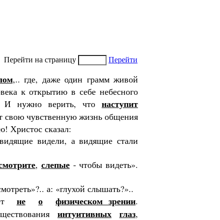
Перейти на страницу
Перейти
лом
,.. где, даже один грамм живой
века к отк­рытию в себе небесного
наступит
а. И нужно верить, что
нет свою чувственную жизнь общения
ю! Христос сказал:
видящие видели, а видя­щие стали
смотрите
слепые
,
- чтобы видеть».
мотреть»?.. а: «глухой слышать?»..
не
о
физическом зрении
дет
.
интуитив­ных
глаз
уществования
,