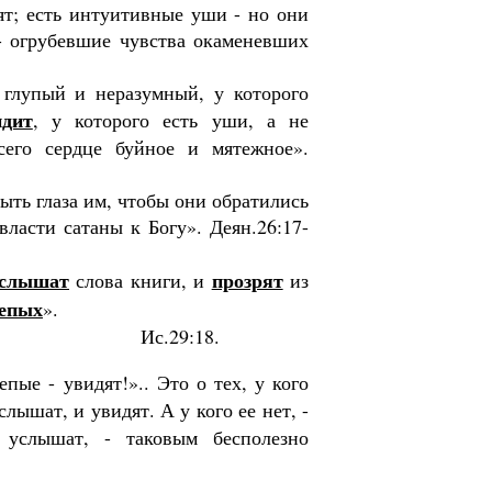
ят; есть интуи­тивные уши - но они
- огрубевшие чувства окаменевших
 глупый и неразумный, у которого
идит
, у которого есть уши, а не
сего сердце буйное и мятежное».
рыть глаза им, чтобы они обратились
власти сатаны к Богу». Деян.26:17-
услышат
прозрят
слова книги, и
из
лепых
».
Ис.29:18.
епые - увидят!».. Это о тех, у кого
слышат, и увидят. А у кого ее нет, -
услы­шат, - таковым бесполезно