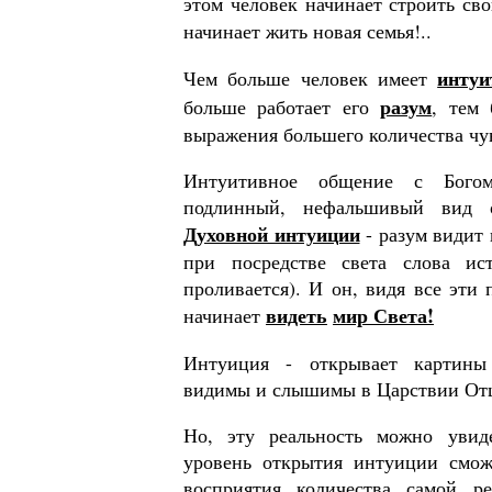
этом человек начи­нает строить св
начина­ет жить новая семья!..
инту
Чем больше человек имеет
разум
больше работает его
, тем 
выражения большего ко­личества чу
Интуитивное общение с Богом
подлинный, нефальшивый вид о
Духовной интуиции
- разум видит 
при посредстве света сло­ва и
проливается). И он, видя все эти 
видеть
мир Света!
начинает
Интуиция - открывает картины
видимы и слышимы в Царствии Отц
Но, эту реальность можно увиде
уровень открытия интуиции сможе
восприятия количества самой ре