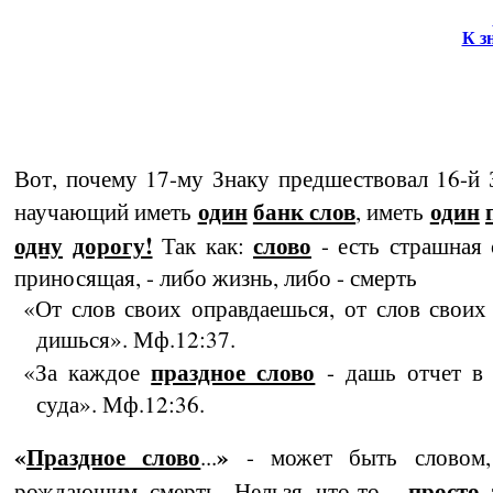
К з
Вот, почему 17-му Знаку предшествовал 16-й 
один
банк слов
один
научающий иметь
, иметь
одну
дорогу!
слово
Так как:
- есть страш­ная 
приносящая, - либо жизнь, либо - смерть
«От слов своих оправдаешься, от слов своих
дишься». Мф.12:37.
праздное слово
«За каждое
- дашь отчет в 
суда». Мф.12:36.
«
Праздное слово
»
...
- может быть словом,
просто 
рождающим смерть. Нельзя что-то...