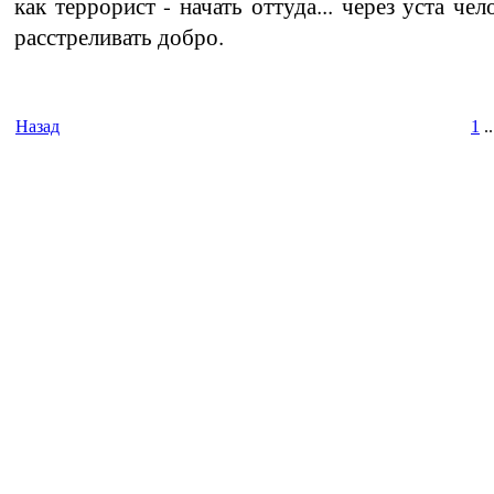
как террорист - начать оттуда... через уста чел
расстреливать добро.
Назад
1
..
Время И
Вс