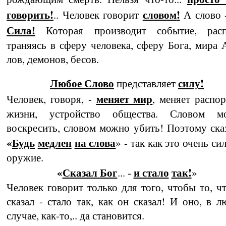
говорить!
словом
!
.. Человек говорит
А слово
Сила
!
Которая производит событие, расп
траняясь в сферу человека, сферу Бога, мира 
лов, демонов, бесов.
Любое Слово
силу!
представляет
меняет мир
Человек, говоря, -
, меняет распор
жизни, устройство общества. Словом м
воскресить, словом можно убить! Поэтому сказ
«
Будь
медлен
на слова
» - так как это очень си
оружие.
«
Сказал Бог
и стало
так!
... -
»
Человек говорит только для того, чтобы то, ч
сказал - стало так, как он сказал! И оно, в 
случае, как-то,.. да становится.