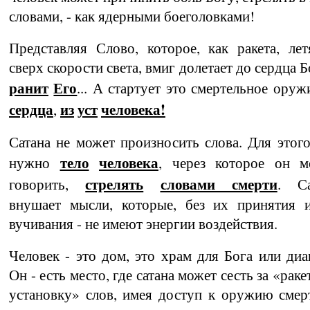
словами, - как ядерными боеголовками!
Представляя Слово, которое, как ракета, лет
сверх скорости света, вмиг долетает до сердца Б
ранит
Его
... А стартует это смертельное ору
сердца
из
уст
человека!
,
Сатана не может произносить слова. Для этог
тело
человека
нужно
, через которое он м
стрелять
словами смерти
говорить,
. Са
внушает мысли, которые, без их принятия и
вучивания - не имеют энергии воздействия.
Человек - это дом, это храм для Бога или диа­
Он - есть место, где сатана может сесть за «рак
установку» слов, имея доступ к оружию смер