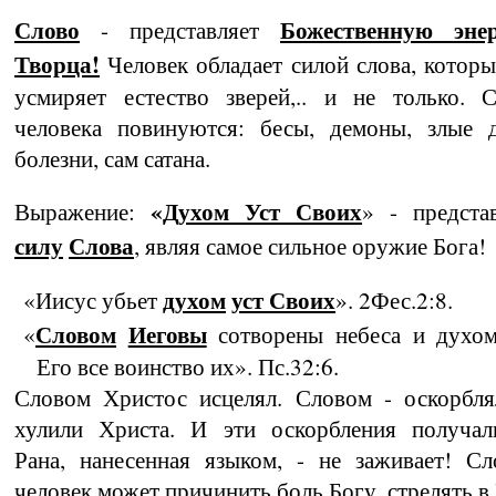
Слово
Божественную энер
- представляет
Творца
!
Человек обладает силой слова, ко­тор
усмиряет естество зверей,.. и не только. 
человека повинуются: бесы, демоны, злые д
болезни, сам сатана.
«
Духом Уст Своих
Выражение:
» - представ
силу
Слова
, являя самое сильное оружие Бога!
духом
уст Своих
«Иисус убьет
». 2Фес.2:8.
Словом
Иеговы
«
сотворены небеса и духом
Его все воинство их». Пс.32:6.
Словом Христос исцелял. Словом - оскорбля
хулили Христа. И эти оскорбления получали
Рана, нанесенная языком, - не заживает! С
человек может причинить боль Богу, стрелять в