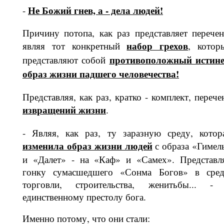
Не Божий гнев, а - дела людей!
-
Причину потопа, как раз представляет перечен
набор грехов
являя тот конкретный
, котор
противоположный истине
представляют собой
образ жизни падшего человечества!
Представляя, как раз, кратко - комп­лект, перече
извращений жизни
.
- Являя, как раз, ту заразную среду, котор
изменила образ жизни лю­дей
с образа «Гимел
и «Далет» - на «Каф» и «Самех». Представл
гонку сумасшедшего «Сонма Богов» в сред
торговли, строительства, женитьбы... -
единственному престолу бога.
Именно потому, что они стали: