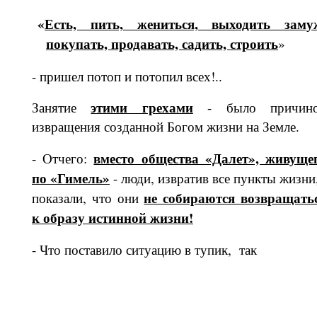
«
Есть, пить, жениться, выходить заму
покупать, продавать, са­дить, строить
»
- пришел потоп и потопил всех!..
этими грехами
Занятие
- было причин
извращения созданной Богом жизни на Земле.
вместо общества «Далет», живуще
- Отчего:
по «Гимел
ь
»
- люди, изв­ратив все пункты жизни,
не собираются возвращать
показали, что они
к образу истинной жизни!
- Что поставило ситуацию в тупик, так