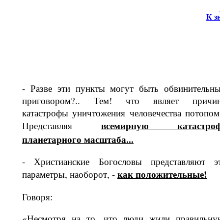
К з
- Разве эти пункты могут быть обви­нительн
приговором?.. Тем! что явля­ет причи
катастрофы уничтожения человечества потопом
всемирную катастро
Представляя
планетарно­го масштаба...
- Христианские Богословы представ­ляют э
как по­ложительные!
параметры, наоборот, -
Говоря:
«Несмотря на то, что люди жили пра­вильну