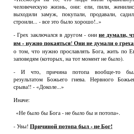
человеческую жизнь, они: ели, пили, женилис
выходили замуж, поку­пали, продавали, садил
строили... - все это было хорошо!..»
не думали, ч
- Грех заключался в другом - они
им - нужно покаяться
Они не думали
о
греха
!
о том, что нужно прославлять Бога, жить по Е
заповедям (которых, на тот момент не было).
- И что, причина потопа вообще-то бы
результатом Божьего гнева. Нерв­ного Божье
срыва!! - «Доколе...»
Иначе:
«Не было бы Бога - не было бы и по­топа».
Причиной потопа был - не Бог!
- Увы!