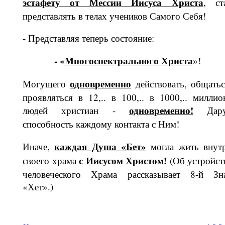
эстафету от Мессии Иисуса Христа
, ст
представлять в телах уче­ников Самого Себя!
- Представляя теперь состояние:
- «
Многоспектрального Христа
»!
одновременно
Могущего
действо­вать, общатьс
проявляться в 12,.. в 100,.. в 1000,.. миллио
од­новременно!
людей христиан -
Дару
способность каждо­му контакта с Ним!
каждая Душа «Б
ет
»
Иначе,
могла жить внут
с Иисусом Христом
!
своего храма
(Об устройст
человеческого Храма рассказывает 8-й Зн
«Хет».)