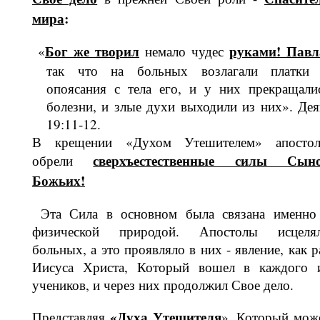
мира
:
Бог же творил
рука­ми! Павл
«
немало чудес
так что на больных воз­лагали платки
опоясания с тела его, и у них прекращали
болезни, и злые духи выходили из них». Дея
19:11-12.
В крещении «Духом Утешителем» апос­то
сверхъестественные си­лы Сын
обрели
Божьих!
­ Эта Сила в основном была связана именно
физической природой. Апосто­лы исцеля
больных, а это проявляло в них - явление, как р
Иисуса Христа, Который вошел в каждого 
учеников, и через них продолжил Свое дело.
«
Духа Утешителя
Представляя
», Ко­торый мож