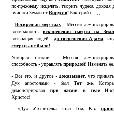
по-прежнему исцелять, тво­рить чудеса, доходя 
Вирусов
!
очистки Земли от
Бактерий и т.д.
Воскрешая мертвых
-
- Мессия де­монстриров
искорене­ния смерти на Земл
возможность
до согрешения Адама
возвращая лю­дей -
, ког
смерти - не было!
Усмиряя стихии - Мессия демонстри­ров
приро­дой
!
способность - управлять
Изменять ее.
доказывает
- Все это, и другое -
, что принят
Тот же
Дух апостолами - был
, Котор
при жизни в теле
демонстрировал
Иису
Христос!
прин
- «Дух Утешитель» стал Тем, Кто