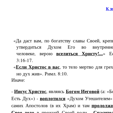
К з
«Да даст вам, по богатству славы Своей, креп
утвердиться Духом Его во внут­ренн
вселиться Христу!...
человеке, верою
» Е
3:16-17.
Если Христос в вас
«
, то тело мертво для грех
но дух жив». Римл. 8:10.
Иначе:
Иисус Христос
Богом Иеговой
-
, являясь
(а: «Б
вопло­тился
Есть Дух») -
«Духом Утешителем»
про­долж
самих Апостолов (в их Храм) и там
Свое дело
Спасите
в прежней Своей роли -