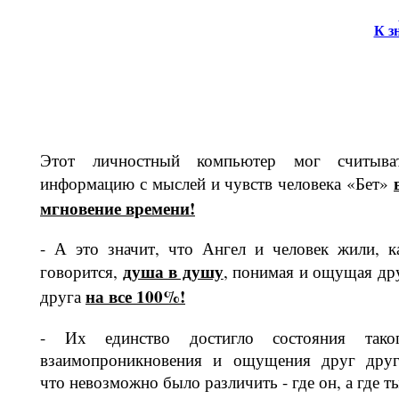
К з
Этот личностный компьютер мог счи­тыва
информацию с мыслей и чувств человека «Бет»
мгновение време­ни!
- А это значит, что Ангел и человек жили, к
душа в душу
говорится,
, понимая и ощущая др
на все 100%!
друга
- Их единство достигло состояния тако
взаимопроникновения и ощуще­ния друг друг
что невозможно было различить - где он, а где т