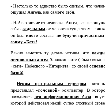
- Настолько то единство было слитым, что челов
самого себя
ощущал Ангела, как
.
- Но! в отличие от человека, Ангел, все же ощущ
отдельным
себя -
от че­ловека существом... так к
иного
не будучи причаст­ным
он был
состава,
сонму «Бе
т
»
!
кажд
Важно заметить ту деталь истины, что
личностный ангел
(биоком­пьютер) был связан 
основн
«сети» Небесного «Интернета» со своей
ба­зой!
Неким центральным сервером
-
, котор
«
головной
представлял
» ком­пьютер! В котор
вся ин­формационная база
находилась
, внут
которой действовал некий супер сложный сер­ве