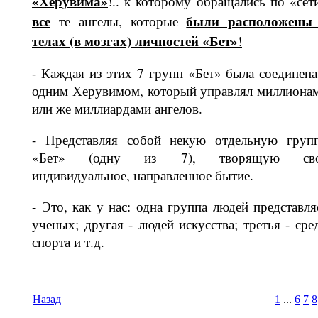
«Херув
има
»
!.. к которому обращались по «сет
все
были расположены
те ангелы, которые
телах (в мозгах) личностей «Б
ет
»
!
- Каждая из этих 7 групп «Бет» была соединена
одним Херувимом, который управлял миллиона
или же миллиар­дами ангелов.
- Представляя собой некую отдельную груп
«Бет» (одну из 7), творящую св
индивидуальное, направленное бытие.
- Это, как у нас: одна группа людей представля
ученых; другая - людей ис­кусства; третья - сре
спорта и т.д.
Назад
1
...
6
7
8