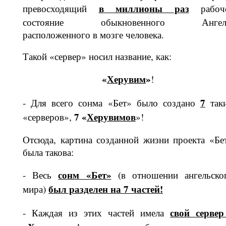
в миллионы раз
превосходящий
ра­боч
состояние обыкновенного Анге­л
расположенного в мозге человека.
Такой «сервер» носил название, как:
«
Херувим
»
!
7
- Для всего сонма «Бет» было создано
так
7 «
Херувимов
«серверов»,
»!
Отсюда, картина созданной жизни проекта «Бе
была такова:
сонм «Бет»
- Весь
(в отношении ан­гельско
был разделен на 7 частей!
мира)
свой сервер
- Каждая из этих частей имела