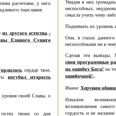
Увидев в них громадные
тими расчета­ми, у него
неспособных, неудачни
ед­ливого тщеславия.
смысла учить чему-либ
Поднимать их уровень и
из другого естества -
н
Они, в глазах данного
аны Единого Сущего
неспособными ни к чем
Сделав эти выводы, Х
свои программные ра
на ошибку Бога!
на то
гордилось
сердце твое,
ошибоч­ной!
..
погубил мудрость
 ты
Херувим обвини
Иначе:
з уровня своей Славы, о
Началом возникн
возникновения само
гордость и не желани
путях твоих со дня