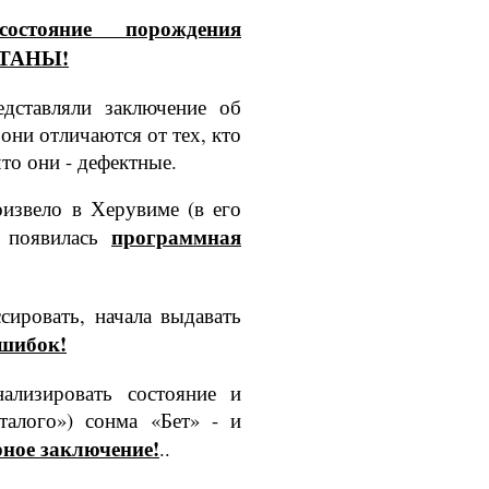
остояние порож­дения
ТАНЫ!
дставляли зак­лючение об
они отличаются от тех, кто
что они - дефектные.
извело в Хе­рувиме (в его
программная
, появилась
сировать, нача­ла выдавать
шибок!
ализировать состояние и
та­лого») сонма «Бет» - и
рное заключение!
..