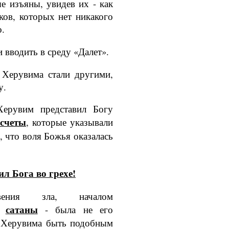
 изъяны, уви­дев их - как
ков, которых нет никакого
о.
 вводить в среду «Далет».
 Херувима стали другими,
у.
ерувим предста­вил Богу
сче­ты
, которые указывали
, что воля Божья оказалась
л Бога во грехе!
овения зла, началом
сатаны
го
- была не его
е Херувима быть подобным