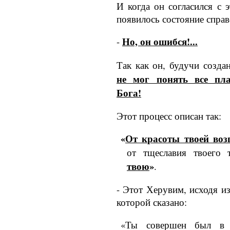
И когда он согласился с э
появилось состояние справ
Но, он ошибся!...
-
Так как он, будучи созда
не мог понять все пл
Бога!
Этот процесс описан так:
«
От красоты твоей воз
от тщеславия твоего
твою
»
.
- Этот Херувим, исходя и
которой сказано:
«Ты совершен был в 