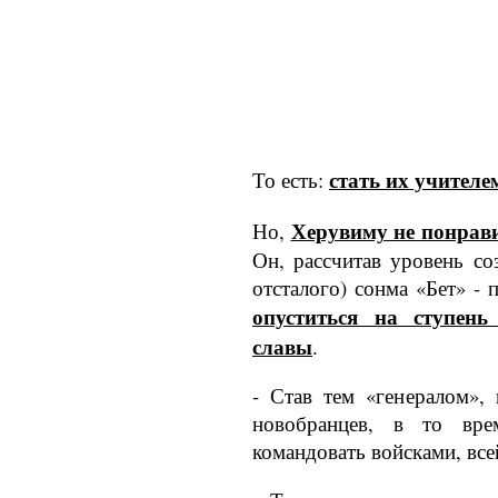
стать их учителем
То есть:
Херувиму не понрав
Но,
Он, рассчитав уровень со
отсталого) сонма «Бет» - 
опуститься на ступень
славы
.
- Став тем «генералом», 
новобранцев, в то вре
командовать войсками, все