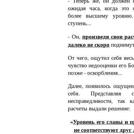
- Теперь же, он должен 
ожидая часа, когда это 
более высшему уровню
ступень...
произведя свои ра
- Он,
далеко не скоро
поднимутс
От чего, ощутил себя вес
чувство недооценки его Бо
позже - оскорб­ления...
Далее, появилось ощущен
себя. Представляя с
несправедливости, так к
расчеты выдали реше­ние:
«
Уровень его славы и п
не соответствуют друг