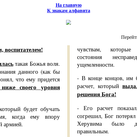
На главную
К знакам алфавита
Перейт
, воспита­телем!
чувствам, которые 
состояния несправед
илась
та­кая Божья воля.
ущемленности.
знания данного (как бы
- В конце концов, им 
понял, что ему придется
выда
расчет, который
 ниже своего уровня
решения Бога!
- Его расчет показа
который бу­дет обучать
согрешил, Бог потерял 
мя, когда ему впору
Херувима было д
й армией.
правильным.