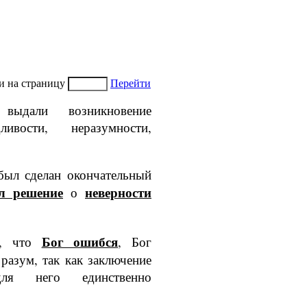
и на страницу
Перейти
выдали возникнове­ние
ливости, нера­зумности,
был сделан окончательный
л решение
неверности
о
Бог ошиб­ся
л, что
, Бог
разум, так как заключение
ля него единственно