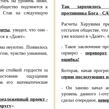
стать на уровень ниже,
Так зародилось с
общество подтянется к
. Став на следующую
противника Бога
СА
-
Расчеты Херувима пре
счеты
, увидел, что они -
отсталом обществе, что 
уже взошел в «Далет», 
я в «Далет».
- Такое заключение про
ьма неуютно. Появилось
переворот
сервере) -
­гом, чувство унижения,
ошибка!
ие стойкой гордости за
Которая, начав прогрес
остояние ощущения
серию последующих о
ак его математические
- Он заново начал ан
уровень данного («отс
редложен­ный проект -
неве
сделал очеред­ное,
 другу
».