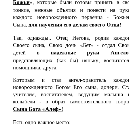
Божьи
», которые были готовы принять в св
тонкие, нежные объятия и понести на рук
каждого новорож­денного первенца - Божье
для научения его делам своего Отца!
Сына,
Так, однажды.. Отец Иегова, родив каждо
Своего сына, Свою дочь «Бет» - отдал Сво
надежные
руки Ангело
детей в
представляющих (как бы) няньку, воспитател
помощника, друга.
Которым и стал ангел-хранитель каж­до
новорожденного Богом Его сына, дочери. Ст
учителем, воспитателем, ве­дущим малыша 
колыбели - в образ самостоятельного творц
Сына Б
ога «Алеф
»
!
Есть одно важное место: