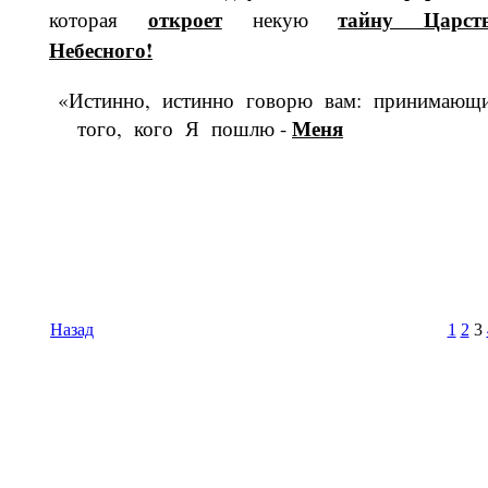
откроет
тайну Царст
которая
некую
Небесного!
«Истинно, истинно говорю вам: прини­мающ
Меня
того, кого Я пошлю -
Назад
1
2
3
Время И
Вс