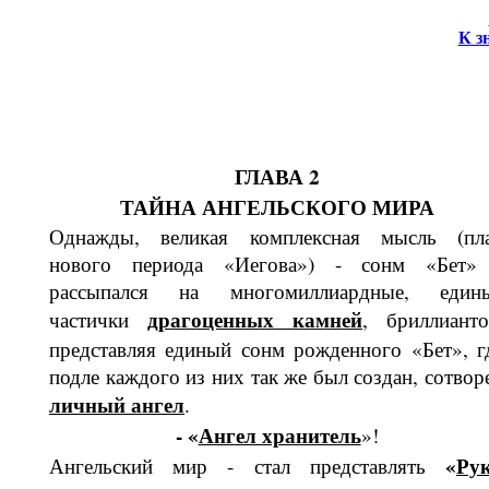
К з
ГЛАВА 2
ТАЙНА АНГЕЛЬСКОГО МИРА
Однажды, великая комплексная мысль (пл
нового периода «Иегова») - сонм «Бет»
рассыпался на многомиллиард­ные, един
драгоценных камней
частички
, бриллианто
представляя еди­ный сонм рожденного «Бет», г
подле каждого из них так же был создан, сотвор
личный ангел
.
- «
Ангел хранитель
»!
«
Ру
Ангельский мир - стал представлять