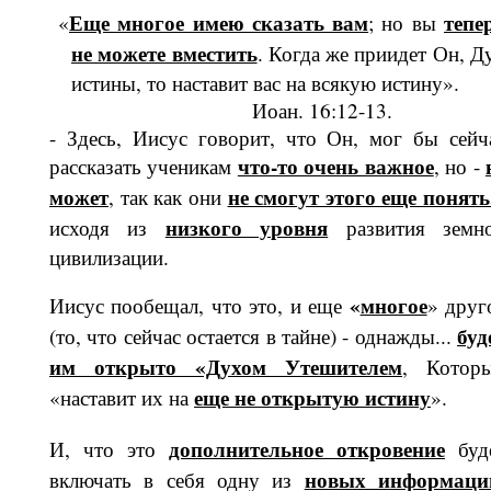
Еще многое имею сказать вам
тепе
«
; но вы
не можете вместить
. Когда же приидет Он, Д
истины, то наставит вас на всякую истину».
Иоан. 16:12-13.
- Здесь, Иисус говорит, что Он, мог бы сейч
что-то очень важное
рассказать ученикам
, но -
может
не смогут этого еще понять.
, так как они
низкого уровня
исходя из
развития земн
цивилизации.
«
мно­гое
Иисус пообещал, что это, и еще
» друг
буд
(то, что сейчас остается в тайне) - однажды...
им открыто «Духом Утешителем
, Котор
еще не открытую истину
«наста­вит их на
».
дополнительное откро­вение
И, что это
буд
новых информаци
включать в себя одну из