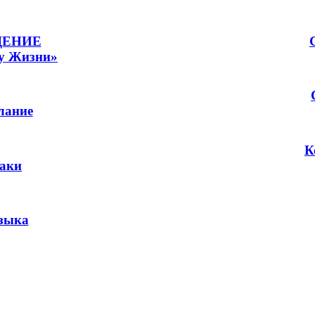
ДЕНИЕ
Для чтения - нажмите на соответствующий знак.
у Жизни»
лание
К
аки
зыка