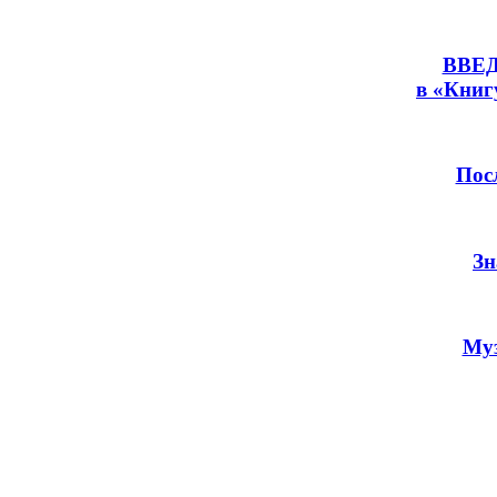
ВВЕ
в «Книг
Пос
Зн
Му