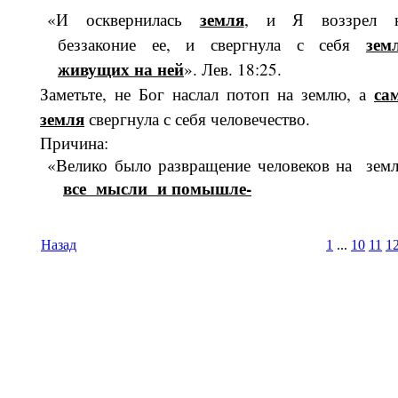
земля
«И осквернилась
, и Я воззрел 
зем­
беззаконие ее, и свергнула с себя
живущих на ней
». Лев. 18:25.
са
Заметьте, не Бог наслал потоп на землю, а
земля
свергнула с себя челове­чество.
Причина:
«Велико было развращение человеков на земл
все мысли и помышле-
Назад
1
...
10
11
1
Время И
Вс