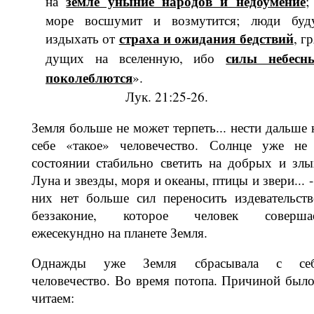
земле уныние наро­дов и недоумение
на
море восшумит и возмутится; люди буд
страха и ожидания бедствий
издыхать от
, гр
силы не­бесн
дущих на вселенную, ибо
поколеблются
».
Лук. 21:25-26.
Земля больше не может терпеть... нес­ти дальше 
себе «такое» человечество. Солнце уже не
состоянии стабильно светить на добрых и злы
Луна и звезды, моря и океаны, птицы и звери... -
них нет больше сил переносить изде­вательств
беззаконие, которое человек соверша
ежесекундно на планете Зем­ля.
Однажды уже Земля сбрасывала с се
человечество. Во время потопа. Причи­ной было
читаем: