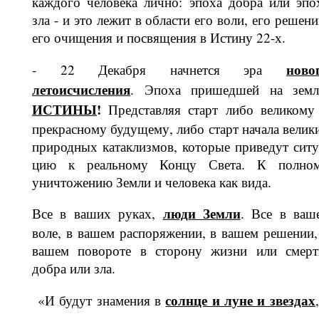
каждого человека лично: эпоха добра или эпо
зла - и это лежит в об­ласти его воли, его решени
его очи­щения и посвящения в Истину 22-х.
ново
- 22 Декабря начнется эра
летоисчисления
. Эпоха пришедшей на зем
ИСТИНЫ
!
Представляя старт либо великому
прекрасному будущему, либо старт начала велик
природных катаклизмов, которые приведут ситу
цию к реальному Концу Света. К пол­но
уничтожению Земли и человека как вида.
люди Земли
Все в ваших руках,
. Все в ваш
воле, в вашем распоряжении, в вашем решении,
вашем повороте в сто­рону жизни или смерт
добра или зла.
солнце и луне и звездах
«И будут знамения в