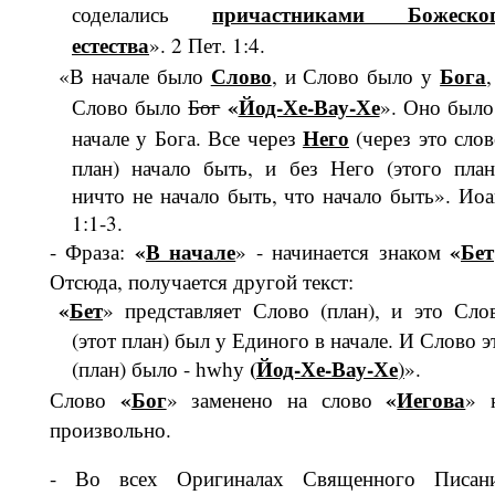
причастниками Божеско
соделались
естества
». 2 Пет. 1:4.
Слово
Бога
«В начале было
, и Слово было у
,
«
Йод-Хе-Вау-Хе
Слово было
Бог
». Оно было
Него
начале у Бога. Все через
(через это слов
план) начало быть, и без Него (этого план
ничто не начало быть, что начало быть». Иоа
1:1-3.
«
В начале
«
Бет
- Фраза:
» - начинается зна­ком
Отсюда, получается другой текст:
«
Бет
» представляет Слово (план), и это Сло
(этот план) был у Единого в начале. И Слово э
(
Йод-Хе-Вау-Хе
(план) было -
)
».
hwhy
«
Бог
«
Иего­ва
Слово
» заменено на слово
» 
произвольно.
- Во всех Оригиналах Священного Пи­сан