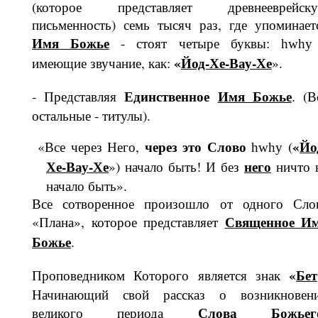
(которое представляет древнеев­рейск
письменность) семь тысяч раз, где упоминает
Имя Божье
- стоят четыре буквы:
hwhy
«
Йод-Хе-Вау-Хе
имеющие звуча­ние, как:
».
Единственное
Имя Божье
- Представляя
. (В
остальные - титулы).
через это Слово
«
Йо
«Все через Него,
(
hwhy
Хе-Вау-Хе
него
») начало быть! И без
ничто 
начало быть».
Все сотворенное произошло от одного Сло
Священное И
«Плана», которое представляет
Божье
.
«
Бет
Проповедником Которого является знак
Начинающий свой рассказ о возникновен
Сло­ва Божьег
великого периода