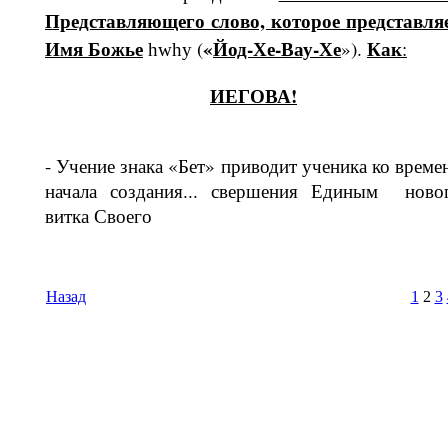
Представляющего сло­во, которое представля
Имя Бо­жье
«
Йод-Хе-Вау-Хе
Как
(
»).
:
hwhy
ИЕГОВА!
- Учение знака «Бет» приводит уче­ника ко време
начала создания... свершения Единым ново
витка Своего
Назад
1
2
3
Время И
Вс