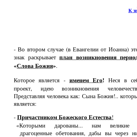
К з
- Во втором случае (в Евангелии от Иоанна) эт
план возникновения перио
знак раскрывает
«
Слова Бо­жия
»
.
именем Его
!
Которое является -
Неся в се
проект, идею возникновения че­ловечеств
Представляя человека как: Сына Божия!.. котор
является:
Причастником Божеского Естест­ва
-
!
«Которыми дарованы... нам великие
драгоценные обетования, дабы вы че­рез н