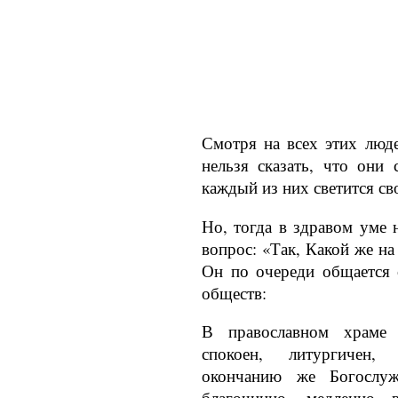
Смотря на всех этих людей
нельзя сказать, что они с
каждый из них све­тится с
Но, тогда в здравом уме 
вопрос: «Так, Какой же на
Он по очереди общается 
об­ществ:
В православном храме О
спокоен, литургичен, 
окончанию же Богослуж
благочинно, медленно