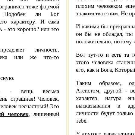
плохим человеком еще
 ограни­чен тоже формой
знакомства с ним. Не пр
и. Подобен ли Бог
 его характеру. И сама
И какими бы прекрасны
ть - это хорошо? или это
он бы не обладал, ты
положительно, по­тому 
еделяет лич­ность,
Вот тут-то и есть та 
овека или же что-то
этого человека станеш
его, как и Бога, Которы
осную.
Таким образом, оди
Атеистом, другой - в
ека - вещь весьма
характер, натура е
ень страшная! Человек,
высказывания в адр
ело­век несчастный! Это
личности будут только
ый человек
, лишенный
тебе.
У другого характерного