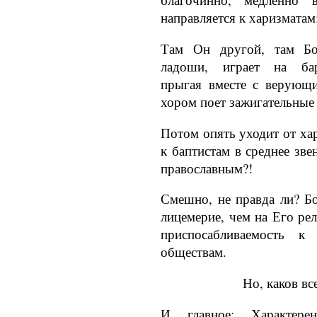
направляется к харизматам
Там Он другой, там Бог
ладоши, играет на бара
прыгая вместе с верующи
хором поет за­жигательные
Потом опять уходит от ха
к баптистам в среднее зве
православ­ным?!
Смешно, не правда ли? Б
лицемерие, чем на Его ре
приспосабли­ваемость к
общес­твам.
Но, каков все
И главное: Характере