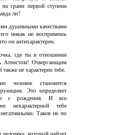
 на грани первой ступени
авда ли?
ми душевны­ми качествами
 его никак не воспримешь
что он антихарактерен.
точка, где ты в отношении
ь Ате­истом! Отвергающим
й также не характерен тебе.
н человек стано­вится
ерующим. Это определяет
ще с рож­дения. И все
ес не­характерной тебе
 негативными. Таков не по
 человека, кото­рый найдет