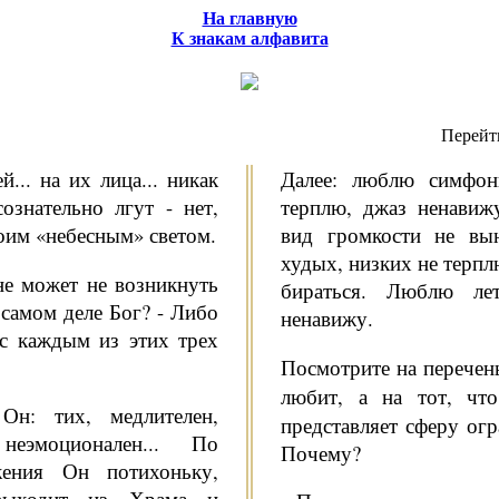
На главную
К знакам алфавита
Перейт
... на их ли­ца... никак
Далее: люблю симфон
оз­нательно лгут - нет,
терплю, джаз ненави
воим «небесным» светом.
вид громкости не вы
худых, низких не терпл
не может не возникнуть
бираться. Люблю лет
 самом деле Бог? - Либо
ненавижу.
с каждым из этих трех
Посмотрите на перечень
любит, а на тот, ч
н: тих, медли­телен,
представляет сферу огр
неэмоциона­лен... По
Почему?
ения Он потихоньку,
 выходит из Храма и