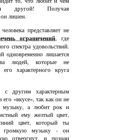
идит то, что лю­бит и чем
ься другой! Получая
он ли­шен.
человека пред­ставляет не
речень ограничений
, где
ого спектра удовольствий.
ый одновременно лишается
тва людей, которые не
 его характерного круга
ь с другим харак­терным
 его «вкусе», так как он не
ю музыку, а любит рок и
истный ему желтый цвет,
синий цвет, который ты
т громкую музыку - он
бою отвергнут, и познан