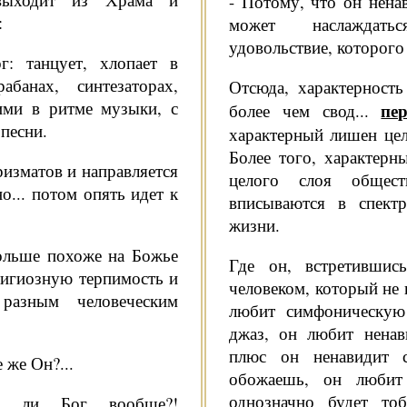
- Потому, что он ненав
:
может наслаждат
удовольствие, которого 
: танцует, хло­пает в
банах, синтезаторах,
Отсюда, характерность 
­ми в ритме музыки, с
пе
более чем свод...
 песни.
характерный лишен цел
Более того, характерн
ризматов и направляется
целого слоя общес
но... потом опять идет к
вписываются в спектр
жизни.
ольше похоже на Божье
Где он, встретившис
­лигиозную терпимость и
человеком, который не в
 разным человеческим
любит сим­фоническу
джаз, он любит ненав
плюс он ненавидит 
 же Он?...
обожаешь, он люби
однозначно будет то
н ли Бог вооб­ще?!