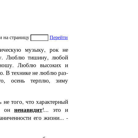
и на страницу
Перейти
ическую музыку, рок не
жу. Люблю тишину, любой
­ношу. Люблю высоких и
ю. В технике не люблю раз­
о, осень терплю, зи­му
 не того, что характерный
ненавидит
то он
!... это и
аниченности его жизни... -