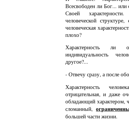
Всесвободен ли Бог... или
Своей характерност
человеческой структуре,
человеческая ха­рактернос
плохо?
Характерность ли опр
индивидуальность чел
другое?...
- Отвечу сразу, а после об
Характерность челов
отрицательная, и даже оч
обладающий характером, ч
огра­ниченн
сломанный,
боль­шей части жизни.