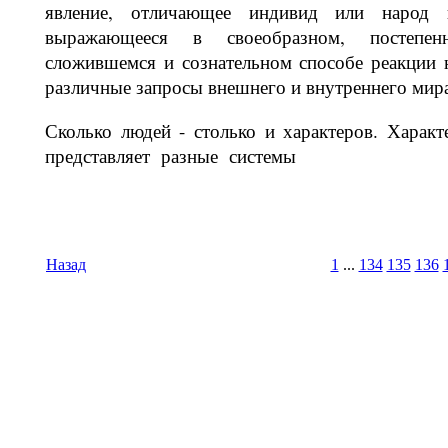
явление, отличающее индивид или народ 
выражающееся в своеоб­разном, постепен
сложившемся и соз­нательном способе реакции 
различ­ные запросы внешнего и внутреннего мир
Сколько людей - столько и характеров. Характ
представляет разные системы
Назад
1
...
134
135
136
Время И
Вс