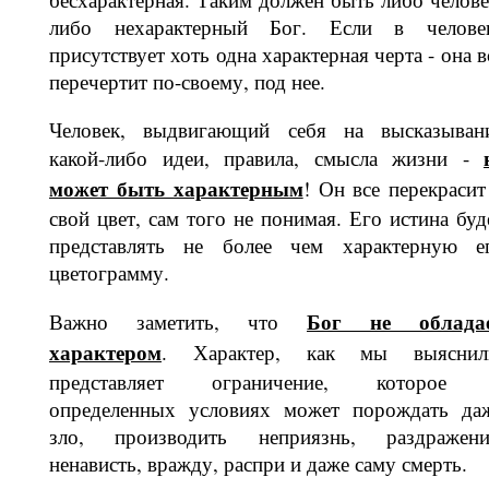
либо нехарактерный Бог. Если в челове
присутствует хоть одна характерная черта - она в
пе­речертит по-своему, под нее.
Человек, выдвигающий себя на выс­казыван
какой-либо идеи, правила, смысла жизни -
может быть ха­рактерным
! Он все перекрасит
свой цвет, сам того не понимая. Его истина буд
представлять не более чем харак­терную е
цветограмму.
Бог не облада
Важно заметить, что
характером
. Характер, как мы выяс­нил
представляет ограничение, кото­рое
определенных условиях может по­рождать да
зло, производить непри­язнь, раздражени
ненависть, вражду, распри и даже саму смерть.