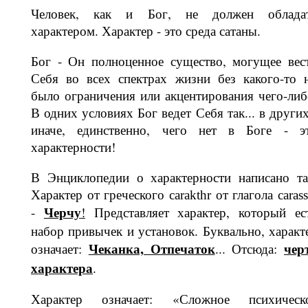
Человек, как и Бог, не должен облада
характером. Характер - это среда сатаны.
Бог - Он полноценное существо, могу­щее вес
Себя во всех спектрах жизни без какого-то 
было ограничения или акцентирования чего-либ
В одних ус­ловиях Бог ведет Себя так... в других
иначе, единственно, чего нет в Боге - э
характерности!
В Энциклопедии о характерности на­писано та
Характер от греческого
от глагола
carakthr
caras
Черчу
-
!
Представляет характер, который ес
набор привычек и установок. Бук­вально, характ
Чеканка, Отпечаток
чер
означает:
...
Отсюда:
характе­ра
.
Характер означает: «Сложное психи­ческ