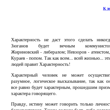
К з
Характерность не даст этого сделать ни­когд
Зюганов будет вечным коммунис­то
Жириновский - либералом; Невзо­ров - атеистом,
Кураев - попом. Так как всем... всей жизнью... эт
людей правит Характерность!
Характерный человек не может осу­ществи
разумное, логическое высказы­вание, так как о
все равно будет ха­рактерным, прошедшим приз
харак­тера говорящего.
Правду, истину может говорить только личнос
бесхарактерная. Таким должен быть либо челове