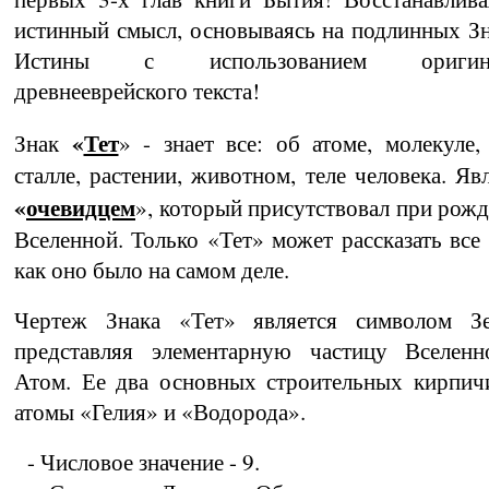
истинный смысл, основываясь на подлинных З
Истины с использованием оригина
древнееврейского текста!
«
Тет
Знак
» - знает все: об атоме, молекуле,
сталле, растении, животном, теле человека. Явл
«
очевидцем
», который присутствовал при рож
Вселенной. Только «Тет» может расска­зать все 
как оно было на самом деле.
Чертеж Знака «Тет» является символом Зе
представляя элементарную частицу Вселенн
Атом. Ее два основных строительных кирпич
атомы «Гелия» и «Водорода».
- Числовое значение - 9.