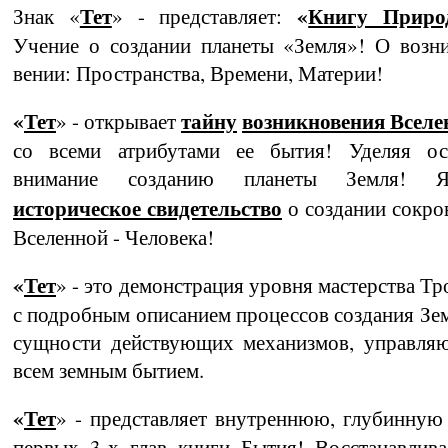
Тет
«
Книгу Приро
Знак «
» - представляет:
Учение о создании планеты «Земля»! О возн
вении: Пространства, Времени, Материи!
«
Тет
тайну
возникновения Все­л
» - открывает
со всеми атрибутами ее бытия! Уделяя ос
внимание созданию планеты Земля! Я
историческое свидетельство
о создании сок­р
Все­ленной - Человека!
«
Тет
» - это демонстрация уровня мастерства Т
с подробным описанием процессов созда­ния Зе
сущности действующих механизмов, управля
всем земным бытием.
«
Тет
» - представляет внутреннюю, глубинную
первых 3-х глав книги Бытия! Восстанавлив