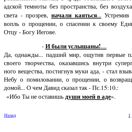
адской темноты без пространства, без воздуха
начали каяться
света - прозрев,
...
Устремив 
вопль о прощении, о спасении к своему Еди
Отцу - Богу Иегове.
И были услышаны!
-
....
Да, однажды... падший мир, ощутив первые 
своего творчества, оказавшись внутри супер­
ного вещества, постигнув муки ада, - стал взыв
Небу о помиловании, о прощении, о возвращ
домой... О чем Давид сказал так - Пс.15:10.:
души моей в аде
«Ибо Ты не оставишь
».
Назад
1