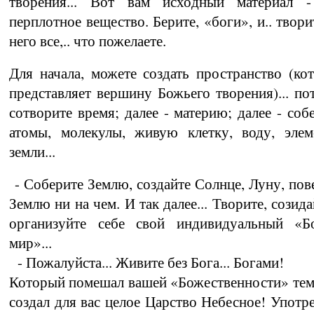
творения... Вот вам исходный материал -
перплотное вещество. Берите, «боги», и.. твори
него все,.. что пожелаете.
Для начала, можете создать пространство (кот
представляет вершину Божьего творения)... по
сотворите время; далее - материю; далее - соб
атомы, молекулы, живую клетку, воду, элем
земли...
- Соберите Землю, создайте Солнце, Луну, по­в
Землю ни на чем. И так далее... Творите, со­зидай
организуйте себе свой индивидуальный «Б
мир»...
- Пожалуйста... Живите без Бога... Богами!
Который помешал вашей «Божественности» тем
создал для вас целое Царство Небесное! Упот­р