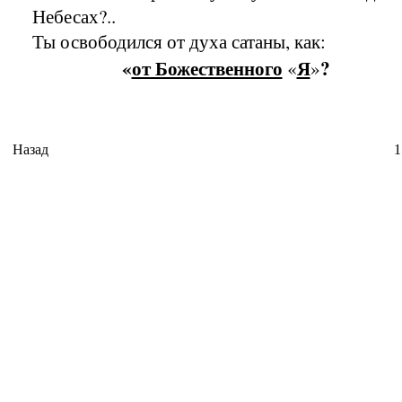
Небесах?..
Ты освободился от духа сатаны, как:
«
от Божественного
Я
?
«
»
Назад
1
Время И
Вс