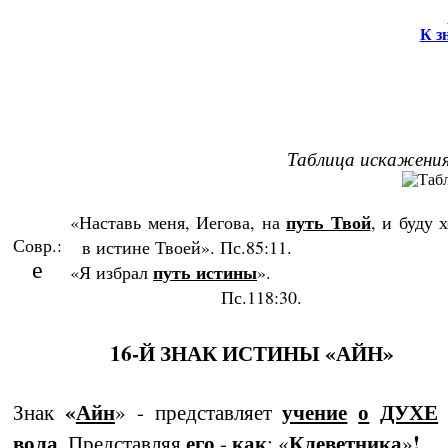
К з
Таблица искажения
путь Твой
«Наставь меня, Иегова, на
, и буду 
Совр.:
в истине Тво­ей». Пс.85:11.
e
путь истины
«Я избрал
».
Пс.118:30.
16-Й ЗНАК ИСТИНЫ «АЙН»
«
Айн
учение
о
ДУХЕ
Знак
» - представляет
вола
его
как
Клеветника
!
. Представляя
-
: «
»