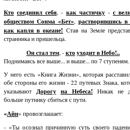
Кто
соединил себя
как частичку
с ве­
, -
-
обществом Сонма «Бет»
растворив­шись в
,
как капля в океане!
Став на Зем­ле предста
странника и пришельца.
Он стал тем
кто
уходит
в Небо!..
,
-
Поднимаясь все выше... и выше... по 7 ступеням.
У него есть «Книга Жизни», которая расстави
обе стороны его жизни - 22 путевых Знака, ко­
Дорогу
на Небеса!
указывают
Никак не д
больше путнику сбиться с пути.
«
Айн
» провозглашает:
- «Ты осознал причинную суть своего паден