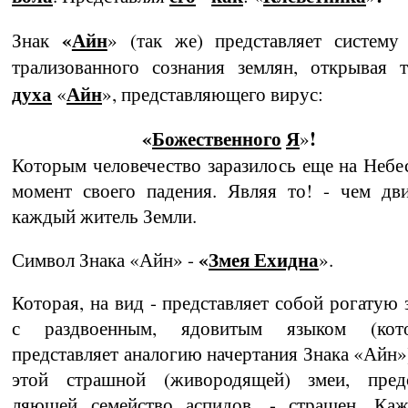
«
Айн
Знак
» (так же) представляет систему
трализованного сознания землян, открывая 
духа
Айн
«
», представляющего вирус:
«
Божественного
Я
!
»
Которым человечество заразилось еще на Небе
момент своего падения. Являя то! - чем дв
каждый житель Земли.
«
Змея Ехидна
Символ Знака «Айн» -
».
Которая, на вид - представляет собой рогатую
с раздвоенным, ядовитым языком (кот
представляет аналогию начертания Знака «Айн»
этой страшной (живородящей) змеи, предс
ляющей семейство аспидов, - страшен. Каж