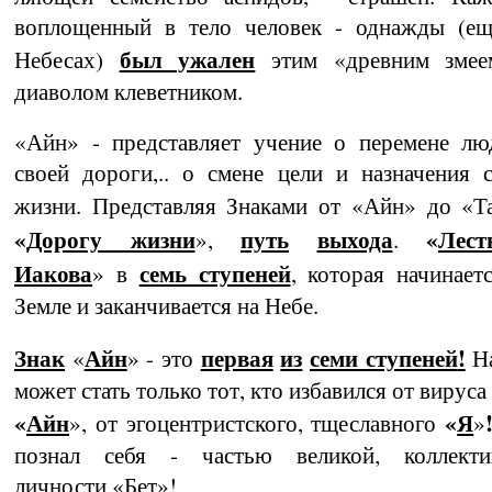
воплощенный в тело человек - однажды (ещ
был ужален
Небесах)
этим «древним змее
диаволом клеветником.
«Айн» - представляет учение о перемене лю
своей дороги,.. о смене цели и назначения 
жизни.
Представляя Знаками от «Айн» до «Т
«
Дорогу жизни
путь
выхода
«
Лест
»,
.
Иакова
семь ступеней
» в
,
которая начинает
Земле и заканчивается на Небе.
Знак
Айн
первая
из
семи ступеней
!
«
» - это
На
может стать только тот, кто избавился от вируса
«
Айн
«
Я
», от эгоцентристского, тщеслав­ного
»
познал себя - частью великой, кол­лекти
личности «Бет»!