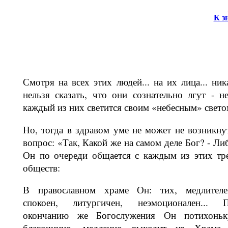
К з
Смотря на всех этих людей... на их ли­ца... ник
нельзя сказать, что они соз­нательно лгут - не
каждый из них све­тится своим «небесным» свето
Но, тогда в здравом уме не может не возникну
вопрос: «Так, Какой же на самом деле Бог? - Ли
Он по очереди общается с каждым из этих тр
об­ществ:
В православном храме Он: тих, медли­теле
спокоен, литургичен, неэмоциона­лен... 
окончанию же Богослужения Он потихоньк
благочинно, медленно выходит из Храма