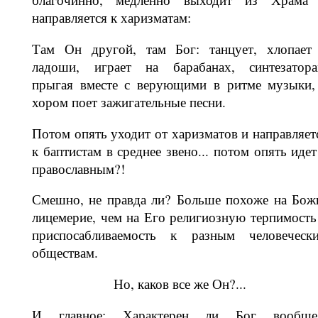
направляется к харизматам:
Там Он другой, там Бог: танцует, хло­пает
ладоши, играет на барабанах, синтезатора
прыгая вместе с верующи­ми в ритме музыки,
хором поет за­жигательные песни.
Потом опять уходит от харизматов и направляет
к баптистам в среднее звено... потом опять идет
православ­ным?!
Смешно, не правда ли? Больше похоже на Бож
лицемерие, чем на Его ре­лигиозную терпимость
приспосабли­ваемость к разным человеческ
общес­твам.
Но, каков все же Он?...
И главное: Характерен ли Бог вооб­ще