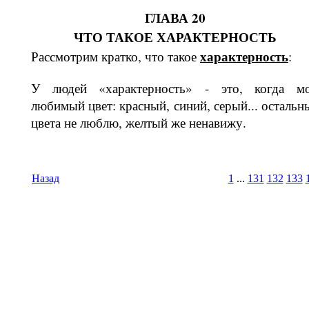
ГЛАВА 20
ЧТО ТАКОЕ ХАРАКТЕРНОСТЬ
харак­терность
Рассмотрим кратко, что такое
:
У людей «характерность» - это, когда м
любимый цвет: красный, синий, се­рый... остальн
цвета не люблю, жел­тый же ненавижу.
Назад
1
...
131
132
133
Время И
Вс