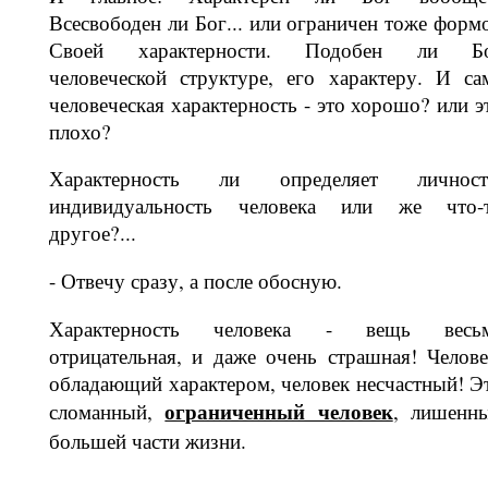
Всесвободен ли Бог... или ограни­чен тоже форм
Своей характерности. Подобен ли Б
человеческой структуре, его характеру. И са
человеческая ха­рактерность - это хорошо? или э
плохо?
Характерность ли определяет лич­ност
индивидуальность человека или же что-
другое?...
- Отвечу сразу, а после обосную.
Характерность человека - вещь весь
отрицательная, и даже очень страшная! Челове
обладающий характером, чело­век несчастный! Э
огра­ниченный человек
сломанный,
, лишенн
боль­шей части жизни.